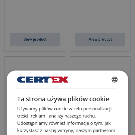
View product
View product
POLISH
Ta strona używa plików cookie
ENGLISH TRANSLATION
Używamy plików cookie w celu personalizacji
treści, reklam i analizy naszego ruchu.
Цепь SA/S - EN818-2 Класс
Подъемная цепь
10
короткое звено
Udostępniamy również informacje o tym, jak
korzystasz z naszej witryny, naszym partnerom