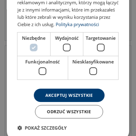
reklamowym i analitycznym, którzy mogą łączyć
je z innymi informacjami, które im przekazałeś
lub które zebrali w wyniku korzystania przez
Ciebie z ich usług.
Polityka prywatności
View product
View product
Niezbędne
Wydajność
Targetowanie
Funkcjonalność
Niesklasyfikowane
AKCEPTUJ WSZYSTKIE
Lifting chain, grade 80,
Lifting chain, grade 100
Dacrome
ODRZUĆ WSZYSTKIE
POKAŻ SZCZEGÓŁY