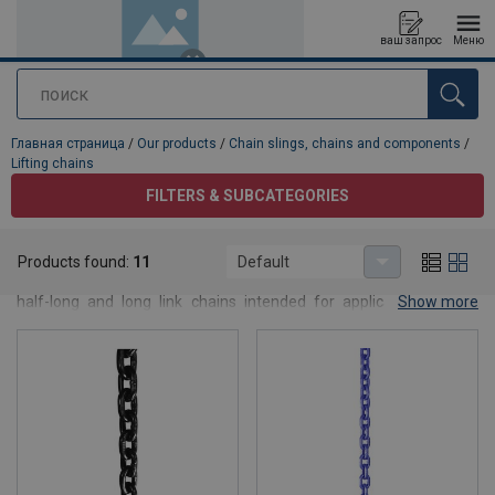
ваш запрос
Меню
поиск
Продукт добавлен в ваш запрос
Главная страница
/
Our products
/
Chain slings, chains and components
/
Lifting chains
FILTERS & SUBCATEGORIES
Lifting chains
Products found:
11
Default
CERTEX offers lifting chains in various grades, as well as short,
half-long and long link chains intended for applications where
Show more
lifting is not involved. We also manufacture chain slings with
components adapted to different applications. If you cannot find
what you are looking for, please contact us for expert advice.