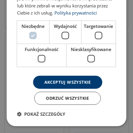
lub które zebrali w wyniku korzystania przez
Ciebie z ich usług.
Polityka prywatności
View product
View product
Niezbędne
Wydajność
Targetowanie
Funkcjonalność
Niesklasyfikowane
AKCEPTUJ WSZYSTKIE
Hydraulic Hoses - H1 SO
Hydraulic Hoses - Extension
Hoses VL SOU
ODRZUĆ WSZYSTKIE
POKAŻ SZCZEGÓŁY