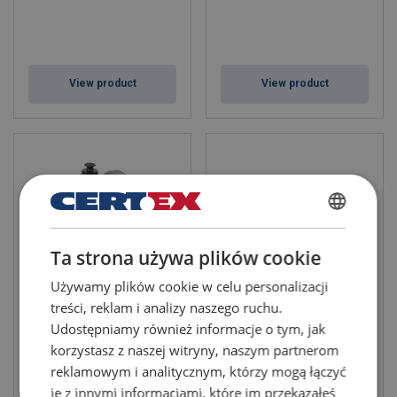
View product
View product
POLISH
Ta strona używa plików cookie
ENGLISH TRANSLATION
Używamy plików cookie w celu personalizacji
treści, reklam i analizy naszego ruchu.
Hydraulic Oils ECO Power
Hydraulic Hoses - Standard
Hoses - H SOU
Udostępniamy również informacje o tym, jak
korzystasz z naszej witryny, naszym partnerom
reklamowym i analitycznym, którzy mogą łączyć
je z innymi informacjami, które im przekazałeś