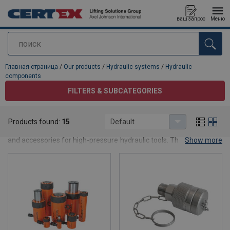
ваш запрос
Меню
поиск
Продукт добавлен в ваш запрос
Главная страница
/
Our products
/
Hydraulic systems
/
Hydraulic
components
FILTERS & SUBCATEGORIES
Hydraulic components
Products found:
15
Default
Holmatro offers a comprehensive range of system components
and accessories for high-pressure hydraulic tools. The assortment
Show more
includes hydraulic hoses, couplings, manifolds, pressure gauges
and hydraulic oils, ensuring reliable, safe and efficient operation of
hydraulic systems.