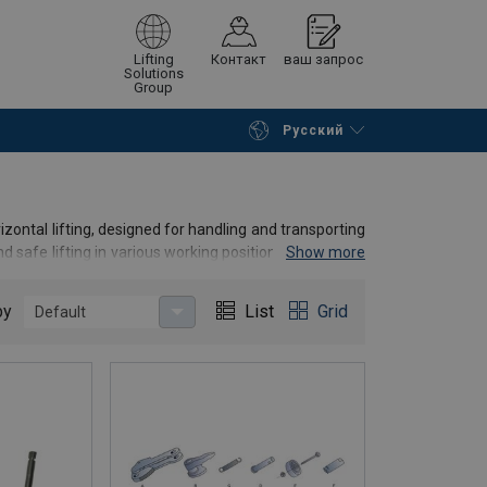
Lifting
Контакт
ваш запрос
Solutions
Group
Русский
Начать покупки
К корзине
izontal lifting, designed for handling and transporting
d safe lifting in various working positions. Contact us
Show more
mp for your specific application.
by
List
Grid
Default