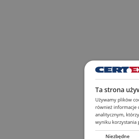
Ta strona uży
Używamy plików cook
również informacje 
analitycznym, którzy
wyniku korzystania p
Niezbędne