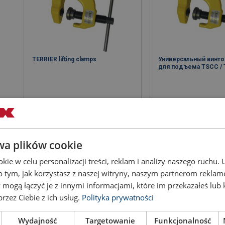
TERRIER lifting clamps
Универсальный винто
для подъема TSCC /
View product
View produ
wa plików cookie
ie w celu personalizacji treści, reklam i analizy naszego ruchu
o tym, jak korzystasz z naszej witryny, naszym partnerom rekla
 mogą łączyć je z innymi informacjami, które im przekazałeś lub 
rzez Ciebie z ich usług.
Polityka prywatności
Wydajność
Targetowanie
Funkcjonalność