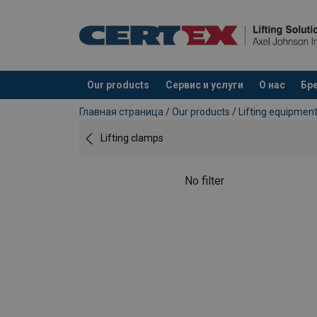
Our products
Сервис и услуги
О нас
Бр
Продукт добавлен в ваш запрос
Главная страница
/
Our products
/
Lifting equipmen
Lifting clamps
No filter