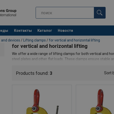
енды
Контакты
Каталог
Новости
t and devices
/
Lifting clamps
/
for vertical and horizontal lifting
for vertical and horizontal lifting
We offer a wide range of lifting clamps for both vertical and hor
steel plates and other flat loads. These clamps ensure stable an
for expert advice and assistance in selecting the right lifting cla
Products found:
3
Sort 