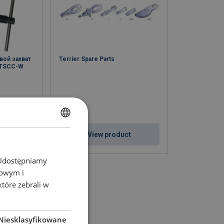
вой захват
Terrier Spare Parts
 TSCC-W
POLISH
ct
View product
ENGLISH TRANSLATION
. Udostępniamy
mowym i
które zebrali w
Niesklasyfikowane