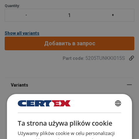
Quantity:
Show all variants
Добавить в запрос
5205TUNKKI015S
Part code:
POLISH
Ta strona używa plików cookie
Код товара
Add to cart
More details
ENGLISH TRANSLATION
Marking:
Używamy plików cookie w celu personalizacji
5205TUNKKI015S