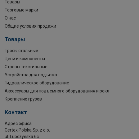
Товары
Торговые марки
О нас
Общие условия продажи
Товары
Тросы стальные
Цепи и компоненты
Стропы текстильные
Устройства для подъема
Гидравлическое оборудование
Аксессуары для подъемного оборудования и рокл
Крепление грузов
Контакт
Адрес офиса
Certex Polska Sp. z o.o.
ul. Lubczyńska 6c