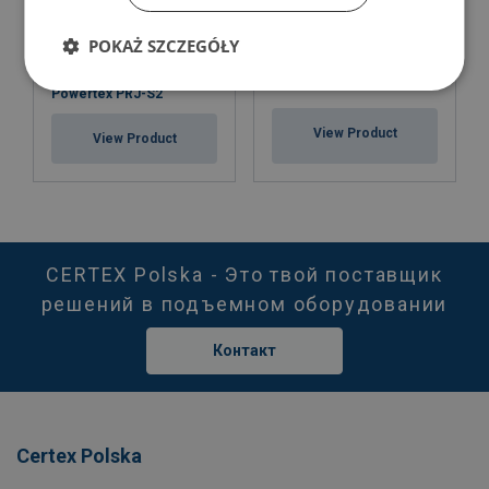
POKAŻ SZCZEGÓŁY
Mechanical Rack Jack
Farm jacks
Powertex PRJ-S2
View Product
View Product
CERTEX Polska - Это твой поставщик
решений в подъемном оборудовании
Контакт
Certex Polska