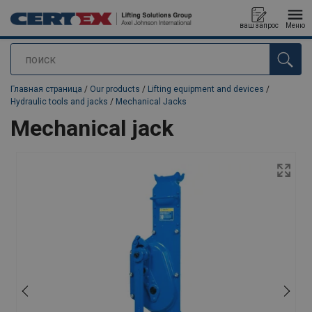
ваш запрос
Меню
поиск
Продукт добавлен в ваш запрос
Главная страница
/
Our products
/
Lifting equipment and devices
/
Hydraulic tools and jacks
/
Mechanical Jacks
Mechanical jack