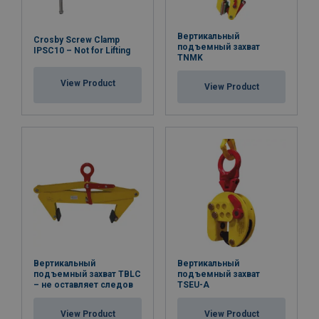
Вертикальный
Crosby Screw Clamp
подъемный захват
IPSC10 – Not for Lifting
TNMK
View Product
View Product
Вертикальный
Вертикальный
подъемный захват TBLC
подъемный захват
– не оставляет следов
TSEU-A
View Product
View Product