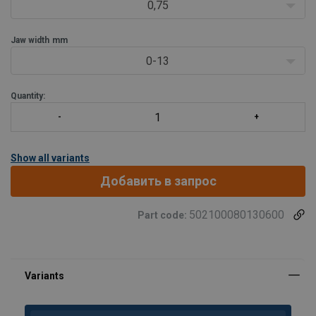
Характеристики:
0,75
• Спаренная подъемная дужка гарантиру/p>
Jaw width
mm
0-13
Quantity:
Show all variants
Добавить в запрос
502100080130600
Part code: