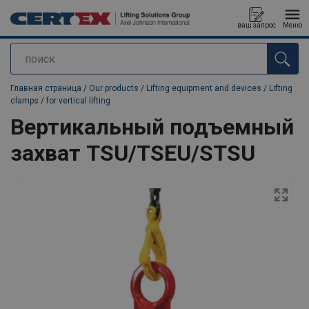
ваш запрос
Меню
поиск
Продукт добавлен в ваш запрос
Главная страница
/
Our products
/
Lifting equipment and devices
/
Lifting
clamps
/
for vertical lifting
Вертикальный подъемный
захват TSU/TSEU/STSU