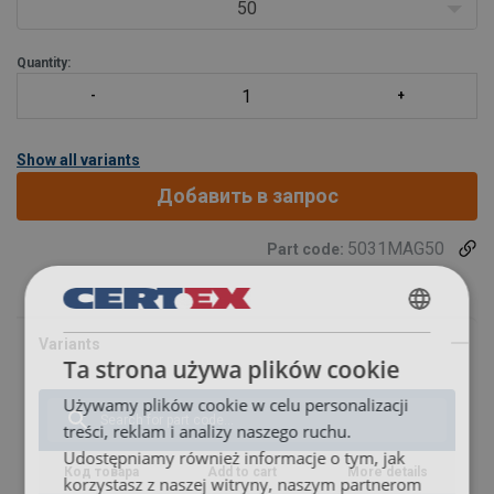
50
Quantity:
Show all variants
Добавить в запрос
5031MAG50
Part code:
Marking:
POLISH
Ta strona używa plików cookie
ENGLISH TRANSLATION
Używamy plików cookie w celu personalizacji
treści, reklam i analizy naszego ruchu.
Udostępniamy również informacje o tym, jak
Код товара
Add to cart
More details
korzystasz z naszej witryny, naszym partnerom