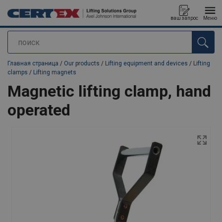
ваш запрос
Меню
поиск
Продукт добавлен в ваш запрос
Главная страница
/
Our products
/
Lifting equipment and devices
/
Lifting
clamps
/
Lifting magnets
Magnetic lifting clamp, hand
operated