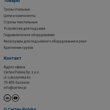
Товары
Тросы стальные
Цепи и компоненты
Стропы текстильные
Устройства для подъема
Гидравлическое оборудование
Аксессуары для подъемного оборудования и рокл
Крепление грузов
Контакт
Адрес офиса
Certex Polska Sp. z o.o.
ul. Lubczyńska 6c
70-895 Szczecin
info@certex.pl
O Certex Polska