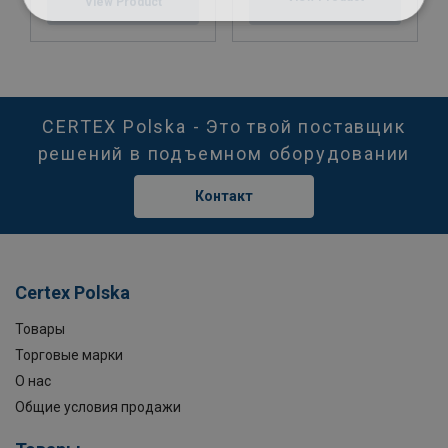
View Product
CERTEX Polska - Это твой поставщик
решений в подъемном оборудовании
Контакт
Certex Polska
Товары
Торговые марки
О нас
Общие условия продажи