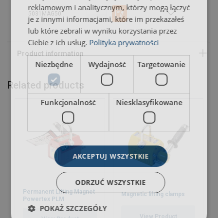
reklamowym i analitycznym, którzy mogą łączyć
5031MAG50
je z innymi informacjami, które im przekazałeś
lub które zebrali w wyniku korzystania przez
Ciebie z ich usług.
Polityka prywatności
Niezbędne
Wydajność
Targetowanie
Related products
Funkcjonalność
Niesklasyfikowane
AKCEPTUJ WSZYSTKIE
ODRZUĆ WSZYSTKIE
Permanent Lifting Magnet
Magnetic lifting clamps
Powertex PLM
POKAŻ SZCZEGÓŁY
View Product