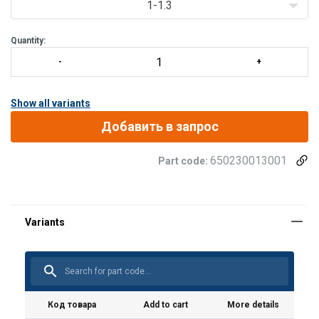
1-1.3
Quantity:
Show all variants
Добавить в запрос
650230013001
Part code:
Код товара
Add to cart
More details