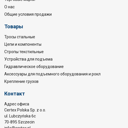
О нас
Общие условия продажи
Товары
Тросы стальные
Цепи и компоненты
Стропы текстильные
Устройства для подъема
Гидравлическое оборудование
Аксессуары для подъемного оборудования и рокл
Крепление грузов
Контакт
Адрес офиса
Certex Polska Sp. z o.o.
ul. Lubczyńska 6c
70-895 Szczecin