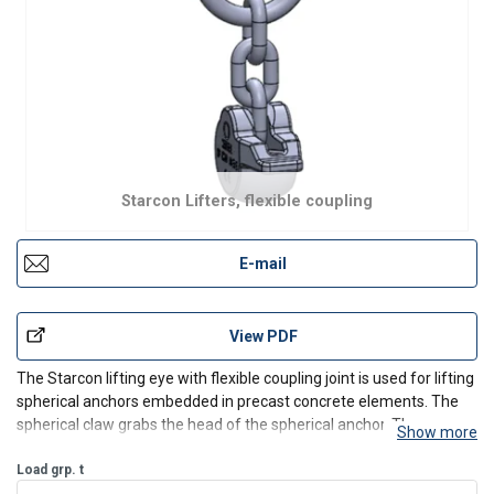
Starcon Lifters, flexible coupling
E-mail
View PDF
The Starcon lifting eye with flexible coupling joint is used for lifting
spherical anchors embedded in precast concrete elements. The
spherical claw grabs the head of the spherical anchor. The
Show more
mounted chain enables the Starcon lifting eye with a flexible
coupling to be used at many different angles.
Load grp. t