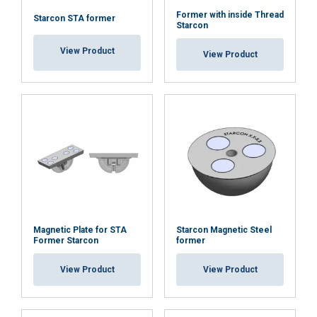
Former with inside Thread
Starcon STA former
Funkcjonalność
Niesklasyfikowane
Starcon
View Product
View Product
AKCEPTUJ WSZYSTKIE
ODRZUĆ WSZYSTKIE
POKAŻ SZCZEGÓŁY
Magnetic Plate for STA
Starcon Magnetic Steel
Former Starcon
former
View Product
View Product