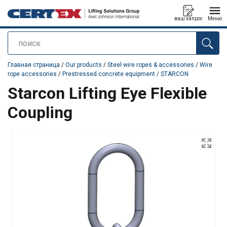
ваш запрос
Меню
поиск
Продукт добавлен в ваш запрос
Главная страница
/
Our products
/
Steel wire ropes & accessories
/
Wire
rope accessories
/
Prestressed concrete equipment / STARCON
Starcon Lifting Eye Flexible
Coupling