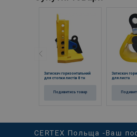
Затискач горизонтальний
Затискач гор
для стопки листів 8 тн
для листа
Подивитись товар
Подивит
CERTEX Польща -Ваш по