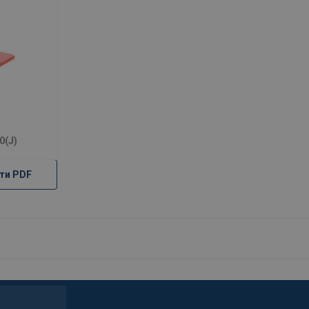
0(J)
ти PDF