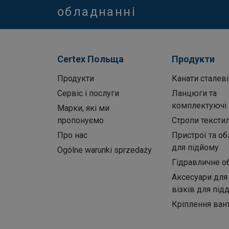
обладнанні
Certex Польща
Продукти
Продукти
Канати сталеві
Сервіс і послуги
Ланцюги та
комплектуючі
Марки, які ми
пропонуємо
Стропи текстил
Про нас
Пристрої та о
для підйому
Ogólne warunki sprzedaży
Гідравличне о
Аксесуари для 
візків для під
Кріплення ван