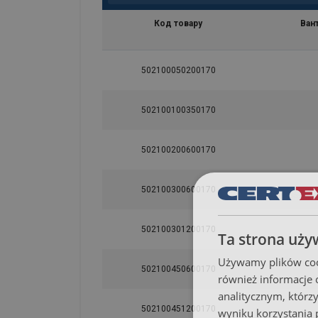
Код товару
Ван
502100050200170
Матеріал:
Маркування:
502100100350170
Стандарт:
Увага:
502100200600170
502100300600170
502100301200170
Ta strona uży
Używamy plików cook
502100450600170
również informacje 
analitycznym, którzy
502100451200170
wyniku korzystania p