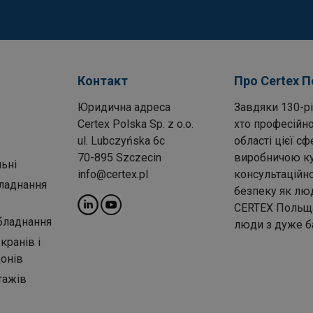
Контакт
Про Certex 
Юридична адреса
Завдяки 130-рі
Certex Polska Sp. z o.o.
хто професійно
ul. Lubczyńska 6c
області цієї с
70-895 Szczecin
виробничою ку
ьні
info@certex.pl
консультаційн
бладнання
безпеку як лю
CERTEX Польща 
бладнання
люди з дуже б
кранів і
донів
тажів