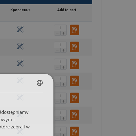
Креслення
Add to cart
POLISH
ENGLISH TRANSLATION
. Udostępniamy
mowym i
które zebrali w