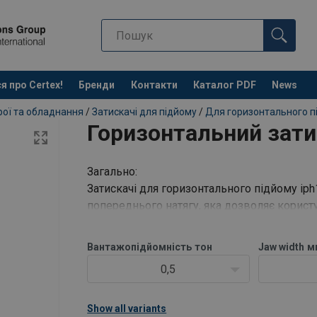
я про Certex!
Бренди
Контакти
Каталог PDF
News
рої та обладнання
/
Затискачі для підйому
/
Для горизонтального п
Горизонтальний зати
Загально:
Затискачі для горизонтального підйому ip
попереднього натягу, яка дозволяє корис
Вантажопідйомність
тон
Jaw width
м
0,5
Show all variants