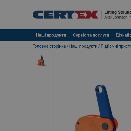
Наші продукти
Сервіс та послуги
Дізнайс
added to your quote
Головна сторінка
/
Наші продукти
/
Підйомні прист