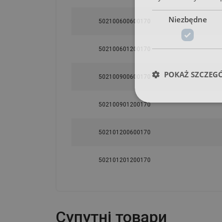
Niezbędne
502100600600170
502100601200170
POKAŻ SZCZEG
502100900600170
502100901200170
502101200600170
502101201200170
Cупутні товари