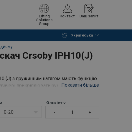
Lifting
Контакт
Ваш запит
Solutions
Group
Українська
Continue
Request quotation
ідйому
скач Crsoby IPH10(J)
h10 (J) з пружинним натягом мають функцію
Показати більше
тувачеві прикріплювати рукоятки до ма/p>
м
Кількість:
0-20