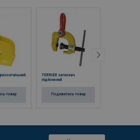
ризонтальний
TERRIER затискач
Terrier запасні
підйомний
Подивитис
сь товар
Подивитись товар