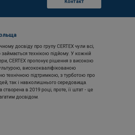
Контакт
Польща
чному досвіду про групу CERTEX чули всі,
 займається технікою підйому. У кожній
фери, CERTEX пропонує рішення з високою
льтурою, висококваліфікованою
ою технічною підтримкою, з турботою про
дей, так і навколишнього середовища.
створена в 2019 році, проте, її штат - це
агатим досвідом.