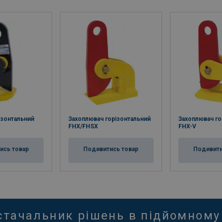
изонтальний
Захоплювач горізонтальний
Захоплювач го
FHX/FHSX
FHX-V
ись товар
Подивитись товар
Подивити
стачальник рішень в підйомному