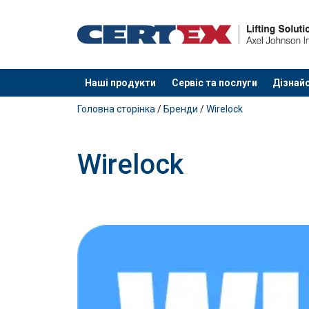
Наші продукти
Сервіс та послуги
Дізнайс
added to your quote
Головна сторінка
/
Бренди
/
Wirelock
Wirelock