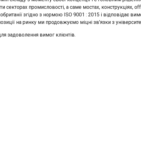
яти секторах промисловості, а саме мостах, конструкціях, off
ie w celu personalizacji treści, reklam i analizy naszego ruchu
британії згідно з нормою ISO 9001 : 2015 і відповідає ви
o tym, jak korzystasz z naszej witryny, naszym partnerom rekla
 позиції на ринку ми продовжуємо міцні зв'язки з університ
 mogą łączyć je z innymi informacjami, które im przekazałeś lub 
rzez Ciebie z ich usług.
Polityka prywatności
ля задоволення вимог клієнтів.
Wydajność
Targetowanie
Funkcjonalność
ÓŁY
ODRZUĆ WSZYSTKIE
AKCEPT