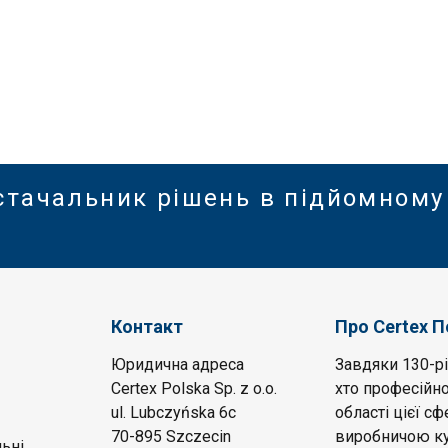
стачальник рішень в підйомному
Контакт
Про Certex 
Юридична адреса
Завдяки 130-рі
Certex Polska Sp. z o.o.
хто професійно
ul. Lubczyńska 6c
області цієї с
70-895 Szczecin
виробничою ку
ьні