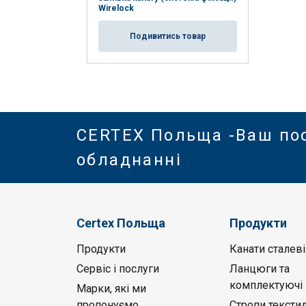
Wirelock
Подивитись товар
CERTEX Польща -Ваш по
обладнанні
Certex Польща
Продукти
Продукти
Канати сталеві
Сервіс і послуги
Ланцюги та
комплектуючі
Марки, які ми
пропонуємо
Стропи текстил