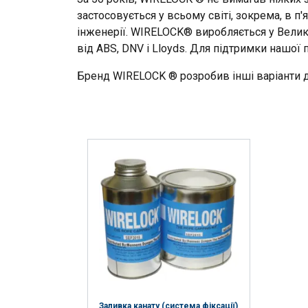
застосовується у всьому світі, зокрема, в п'
Używamy plików cook
інженерії. WIRELOCK® виробляється у Велико
również informacje 
від ABS, DNV і Lloyds. Для підтримки нашої
analitycznym, którzy
wyniku korzystania p
Бренд WIRELOCK ® розробив інші варіанти д
Niezbędne
POKAŻ SZCZEG
Заливка канату (система фіксації)