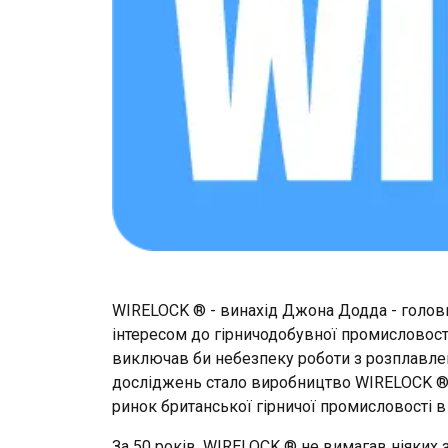
WIRELOCK ® - винахід Джона Додда - голови т
інтересом до гірничодобувної промисловості
виключав би небезпеку роботи з розплавлен
досліджень стало виробництво WIRELOCK ® - 
ринок британської гірничої промисловості в 
Ta strona uży
За 50 років, WIRELOCK ® не вимагав ніяких 