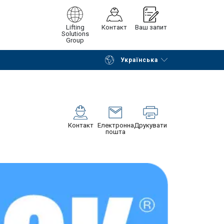
Lifting
Контакт
Ваш запит
Solutions
Group
Українська
Continue
Request quotation
Контакт
Електронна
Друкувати
пошта