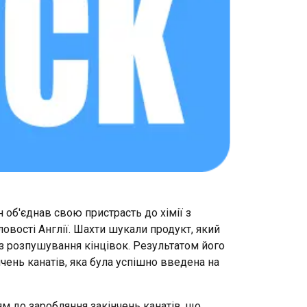
н об'єднав свою пристрасть до хімії з
овості Англії. Шахти шукали продукт, який
з розпушування кінцівок. Результатом його
чень канатів, яка була успішно введена на
POLISH
ENGLISH TRANSLATION
ям до заробляння закінчень канатів, що