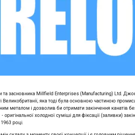
а засновника Millfield Enterprises (Manufacturing) Ltd. Джо
 Великобританії, яка тоді була основною частиною промисл
им металом і дозволив би отримати закінчення канатів бе
оригінальної холодної суміші для фіксації (заливки) закін
1963 році.
wa plików cookie
змін складу з моменту своєї концепції і є головним рішенн