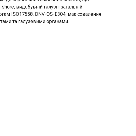
-shore, видобувній галузі і загальній
. Udostępniamy
могам ISO17558, DNV-OS-E304, має схвалення
mowym i
етами та галузевими органами.
które zebrali w
Niesklasyfikowane
UJ WSZYSTKIE