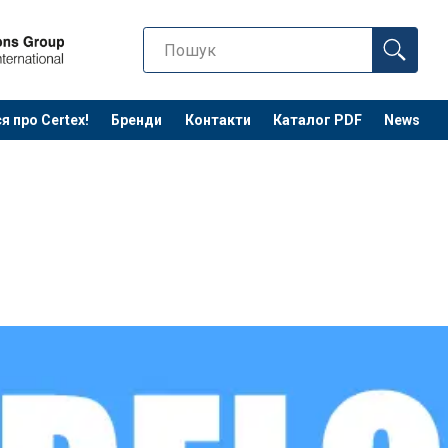
я про Certex!
Бренди
Контакти
Каталог PDF
News