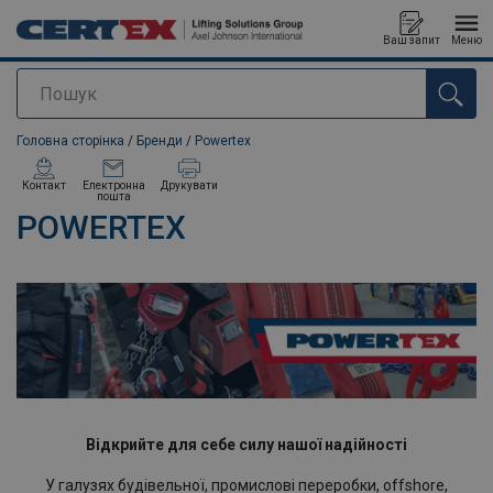
Ваш запит
Меню
Пошук
added to your quote
Головна сторінка
/
Бренди
/
Powertex
Контакт
Електронна
Друкувати
пошта
POWERTEX
Відкрийте для себе силу нашої надійності
У галузях будівельної, промислові переробки, offshore,