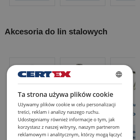
Akcesoria do lin stalowych
POLISH
Ta strona używa plików cookie
ENGLISH TRANSLATION
Używamy plików cookie w celu personalizacji
General duty
Heavy Duty
Wire Rope Grip
Thimble
treści, reklam i analizy naszego ruchu.
Thimble Type
POWERTEX
POWERTEX
Powertex PTK2
EUREKA
Udostępniamy również informacje o tym, jak
PT6899P
korzystasz z naszej witryny, naszym partnerom
Подивитись
Подивитись
Подивит
reklamowym i analitycznym, którzy mogą łączyć
товар
товар
товар