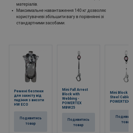
матеріалів.
Максимальне навантаження 140 кг дозволяє
користувачеві збільшити вагу в порівнянні зі
стандартними засобами.
Mini Fall Arrest
Ремені безпеки
Mini Block wi
Block with
для захисту від
Steel Cable -
Webbing -
падіння з висоти
POWERTEX 
POWERTEX
HW ECO
MBW25
Подивит
Подивитись
Подивитись
товар
товар
товар