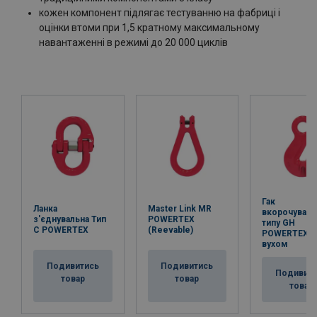
кожен компонент підлягає тестуванню на фабриці і
оцінки втоми при 1,5 кратному максимальному
навантаженні в режимі до 20 000 циклів
Гак
Ланка
Master Link MR
вкорочуваль
з'єднувальна Тип
POWERTEX
типу GH
С POWERTEX
(Reevable)
POWERTEX з
вухом
Подивитись
Подивитись
Подивит
товар
товар
товар