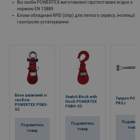
Всі скоби POWERTEX виготовлені і протестовані згідно з
нормою EN 13889
Блоки обладнані RFID (chip) для легкого сервісу, інспекції
і контролю устаткування
Блок шківовий зі
Snatch Block with
Талреп POW
скобою
Hook POWERTEX
PRSJ
POWERTEX PSBS-
PSBH-S2
S2
Подивит
Подивитись
Подивитись
товар
товар
товар