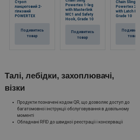
Chain Sling
Строп
Chain Sling
Powertex 1-leg
ланцюговий 2-
Powertex 2-l
with Masterlink
гілковий
with Latch H
MC1 and Safety
РOWERTEX
Grade 10
Hook, Grade 10
Подивитись
Подивит
Подивитись
товар
товар
товар
Талі, лебідки, захоплювачі,
візки
Продукти позначені кодом QR, що дозволяє доступ до
багатомовної інструкції обслуговування в довільному
моменті
Обладнані RFID до швидкої реєстрації і консервації