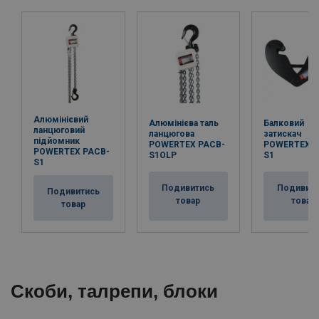
Алюмінієвий
Алюмінієва таль
Балковий
ланцюговий
ланцюгова
затискач
підйомник
POWERTEX PACB-
POWERTEX P
POWERTEX PACB-
S1OLP
S1
S1
Подивитись
Подивит
Подивитись
товар
товар
товар
Скоби, талрепи, блоки