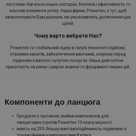
логістики і багатьох інших секторах, безпека і ефективність то
ключові елементи успіху. Наша фірма, Powertex, є тут, щоб
запропонувати Вам рішення, які уможливлять досягнення цих
цілей.
Чому варто вибрати Нас?
Powertex то глобальний лідер в галузі технології підйому,
сталевих канатів, забезпечення вантажів, охорони перед
падінням з висоти і супутніх послугах. Наша довголітня
присутність на ринку і широкі знання то фундамент наших дій.
Компоненти до ланцюга
Продукти є частиною лінійки компонентів для
ланцюгових стропів Powertex 10 класу міцності
мають на 25% більшу вантажопідйомність порівняно з
традиційними компонентами 8 класу