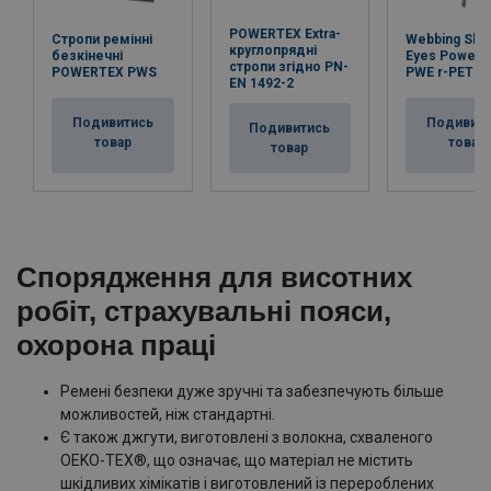
POWERTEX Extra-
Стропи ремінні
Webbing Sling
круглопрядні
безкінечні
Eyes Powert
стропи згідно PN-
POWERTEX PWS
PWE r-PET
EN 1492-2
Подивитись
Подивит
Подивитись
товар
товар
товар
Спорядження для висотних
робіт, страхувальні пояси,
охорона праці
Ремені безпеки дуже зручні та забезпечують більше
можливостей, ніж стандартні.
Є також джгути, виготовлені з волокна, схваленого
OEKO-TEX®, що означає, що матеріал не містить
шкідливих хімікатів і виготовлений із перероблених