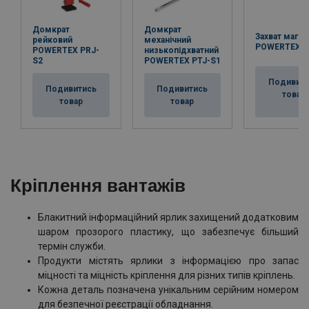
Домкрат
Домкрат
Захват магні
рейковий
механічний
POWERTEX
POWERTEX PRJ-
низькопідхватний
S2
POWERTEX PTJ-S1
Подивит
Подивитись
Подивитись
товар
товар
товар
Кріплення вантажів
Блакитний інформаційний ярлик захищений додатковим
шаром прозорого пластику, що забезпечує більший
термін служби.
Продукти містять ярлики з інформацією про запас
міцності та міцність кріплення для різних типів кріплень.
Кожна деталь позначена унікальним серійним номером
для безпечної реєстрації обладнання.