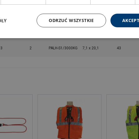
3
1
PALH-S1/1500KG
7,1 x 20,1
42
ÓŁY
ODRZUĆ WSZYSTKIE
AKCEPT
1,5
2
PALH-S1/3000KG
7,1 x 20,1
43
3
2
PALH-S1/3000KG
7,1 x 20,1
43