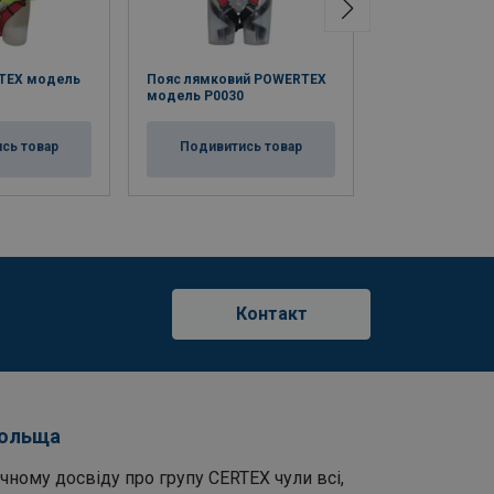
TEX модель
Пояс лямковий POWERTEX
Пояс лямкови
модель P0030
модель P0040
сь товар
Подивитись товар
Подивитис
Контакт
Польща
чному досвіду про групу CERTEX чули всі,