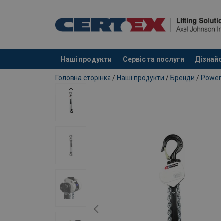
Наші продукти
Сервіс та послуги
Дізнайс
added to your quote
Головна сторінка
/
Наші продукти
/
Бренди
/
Power