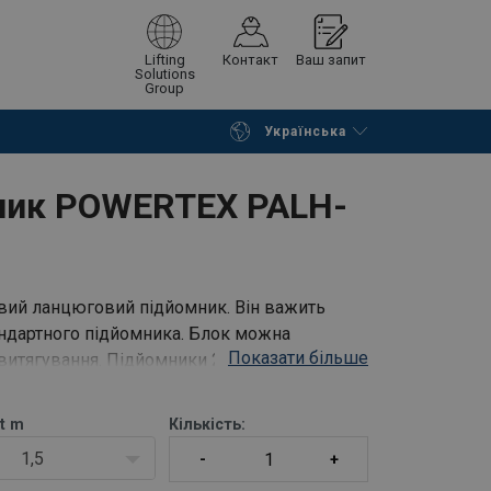
Lifting
Контакт
Ваш запит
Solutions
Group
Українська
Continue
Request quotation
ник POWERTEX PALH-
вий ланцюговий підйомник. Він важить
андартного підйомника. Блок можна
Показати більше
 витягування. Підйомники 250 кг-750 кг
несення / кріплення на поясі
t
m
Кількість:
1,5