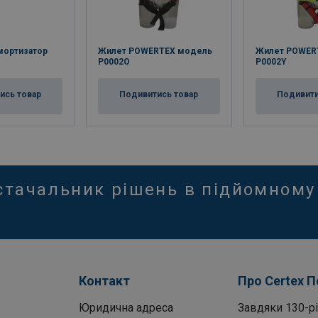
ортизатор
Жилет POWERTEX модель
Жилет POWER
P0002O
P0002Y
ись товар
Подивитись товар
Подивити
стачальник рішень в підйомному
Контакт
Про Certex 
Юридична адреса
Завдяки 130-рі