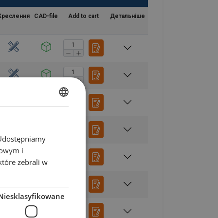
Креслення
CAD-file
Add to cart
Детальніше
POLISH
ENGLISH TRANSLATION
. Udostępniamy
mowym i
które zebrali w
Niesklasyfikowane