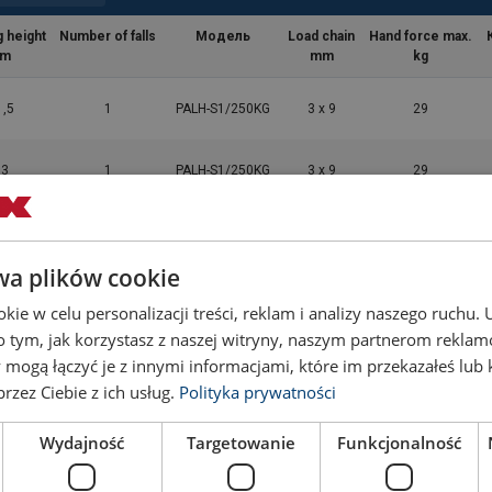
g height
Number of falls
Модель
Load chain
Hand force max.
m
mm
kg
1,5
1
PALH-S1/250KG
3 x 9
29
3
1
PALH-S1/250KG
3 x 9
29
1,5
1
PALH-S1/500KG
4 x 12
27
wa plików cookie
3
1
PALH-S1/500KG
4 x 12
27
ie w celu personalizacji treści, reklam i analizy naszego ruchu
o tym, jak korzystasz z naszej witryny, naszym partnerom rekla
1,5
1
PALH-S1/750KG
5 x 15
33
 mogą łączyć je z innymi informacjami, które im przekazałeś lub 
rzez Ciebie z ich usług.
Polityka prywatności
3
1
PALH-S1/750KG
5 x 15
33
Wydajność
Targetowanie
Funkcjonalność
1,5
1
PALH-S1/1500KG
7,1 x 20,1
42