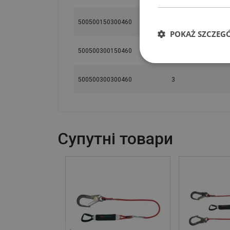
500500150300460
1,5
POKAŻ SZCZEG
500500300150460
3
500500300300460
3
Cупутні товари