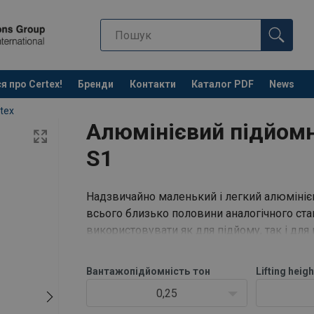
я про Certex!
Бренди
Контакти
Каталог PDF
News
tex
Алюмінієвий підйом
S1
Надзвичайно маленький і легкий алюмініє
всього близько половини аналогічного ст
використовувати як для підйому, так і для
поставляються зі зручною сумкою для пере
Вантажопідйомність
тон
Lifting heigh
0,25