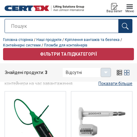
Ваш запит
Меню
Пошук
added to your quote
Головна сторінка
/
Наші продукти
/
Кріплення вантажів та безпека
/
Контейнерні системи
/
Пломби для контейнерів
ФІЛЬТРИ ТА ПІДКАТЕГОРІЇ
Пломби для контейнерів
Знайдені продукти:
3
Відсутні
Контейнерні ущільнення дозволяють запечатувати
контейнери на час завантаження.
Показати більше