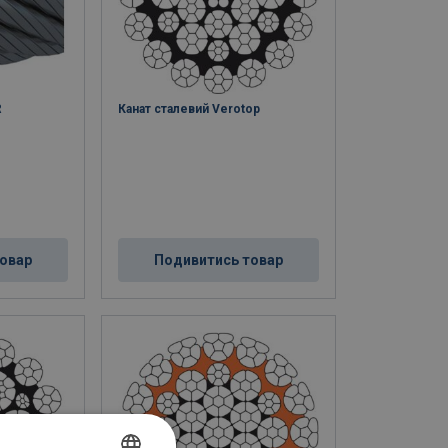
R
Канат сталевий Verotop
овар
Подивитись товар