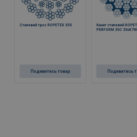
Сталевий трос ROPETEX S55
Канат сталевий ROPE
PERFORM 35C 35xK7
Подивитись товар
Подивитись т