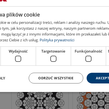
wa plików cookie
ie w celu personalizacji treści, reklam i analizy naszego ruchu
Канат сталевий Vero 4
Канат сталевий Verot
o tym, jak korzystasz z naszej witryny, naszym partnerom rekla
 mogą łączyć je z innymi informacjami, które im przekazałeś lub 
rzez Ciebie z ich usług.
Polityka prywatności
Wydajność
Targetowanie
Funkcjonalność
Подивитись товар
Подивитись т
ÓŁY
ODRZUĆ WSZYSTKIE
AKCEPT