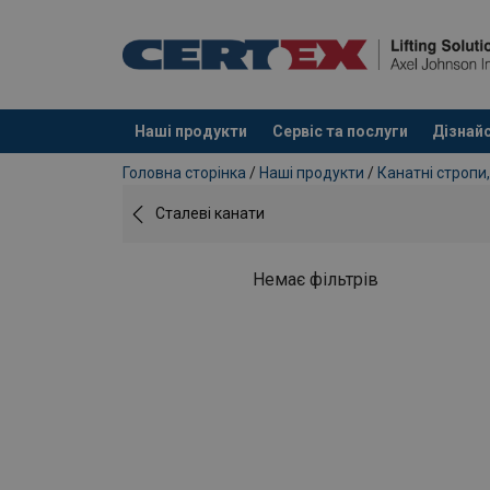
Наші продукти
Сервіс та послуги
Дізнайс
added to your quote
Головна сторінка
/
Наші продукти
/
Канатні стропи,
Сталеві канати
Немає фільтрів