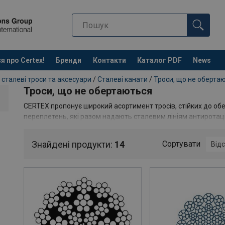
я про Certex!
Бренди
Контакти
Каталог PDF
News
 сталеві троси та аксесуари
/
Сталеві канати
/
Троси, що не оберта
Троси, що не обертаються
CERTEX пропонує широкий асортимент тросів, стійких до об
переплетень, які разом надають сталевим лініям антиротаційн
обертання, підходять для використання при підйомі вантажі
висотах, наприклад, в різних типах кранів.
Знайдені продукти:
14
Сортувати
Відс
Ви не знайшли те, що шукаєте? Будь ласка, не соромтеся зв