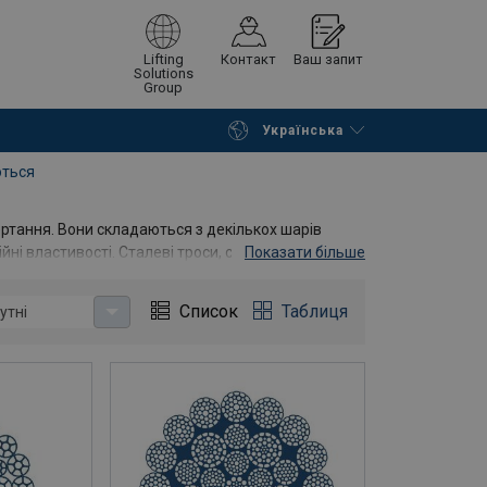
Lifting
Контакт
Ваш запит
Solutions
Group
Українська
Continue
Request quotation
ються
ертання. Вони складаються з декількох шарів
і властивості. Сталеві троси, стійкі до
Показати більше
в, що вільно висять на великих підйомних
Список
Таблиця
утні
ертатися до нас за порадою!