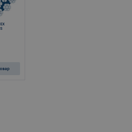
TEX
WS
овар