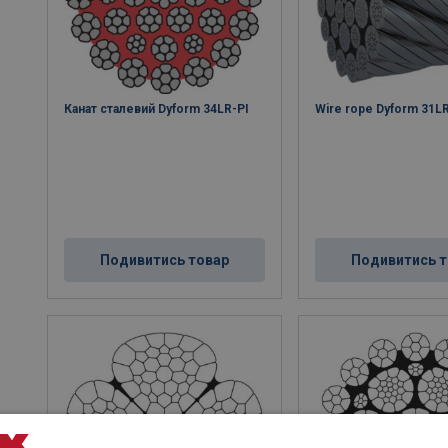
Канат сталевий Dyform 34LR-PI
Wire rope Dyform 31L
Подивитись товар
Подивитись т