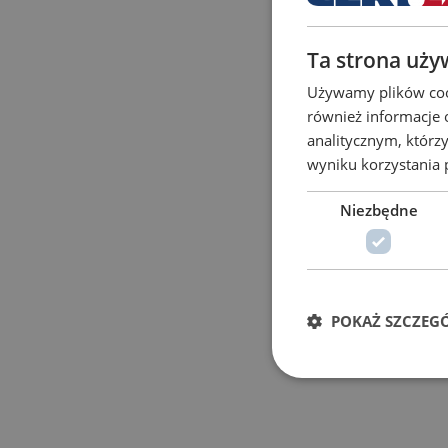
Ta strona uży
Używamy plików cook
również informacje 
analitycznym, którzy
wyniku korzystania p
Niezbędne
POKAŻ SZCZEG