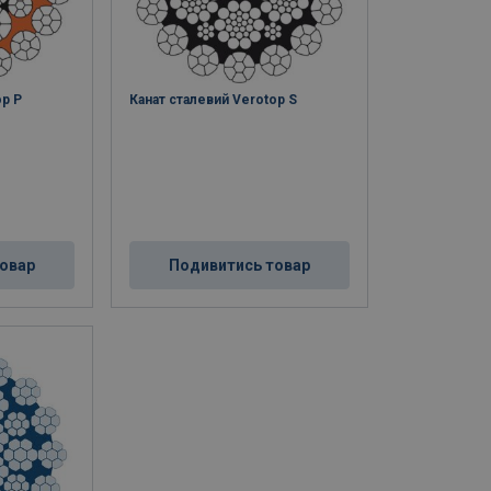
op P
Канат сталевий Verotop S
овар
Подивитись товар