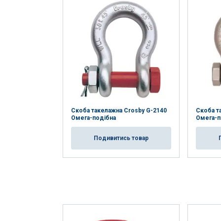
Скоба такелажна Crosby G-2140
Скоба т
Омега-подібна
Омега-п
Подивитись товар