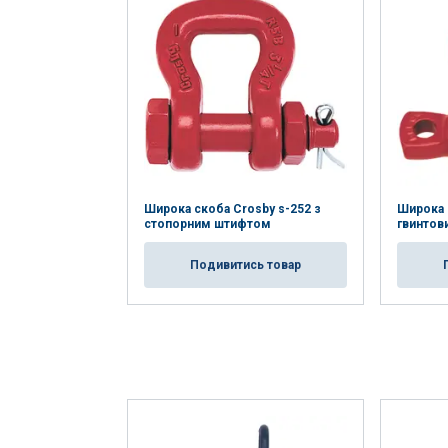
Ta strona uży
Używamy plików cook
również informacje 
analitycznym, którzy
wyniku korzystania p
Широка скоба Crosby s-252 з
Широка с
стопорним штифтом
гвинто
Niezbędne
Подивитись товар
POKAŻ SZCZEG