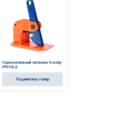
POLISH
ENGLISH TRANSLATION
. Udostępniamy
mowym i
które zebrali w
Горизонтальний затискач Crsoby
IPH10(J)
Niesklasyfikowane
Подивитись товар
UJ WSZYSTKIE