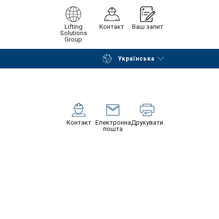
Lifting
Контакт
Ваш запит
Solutions
Group
Українська
Continue
Request quotation
Контакт
Електронна
Друкувати
пошта