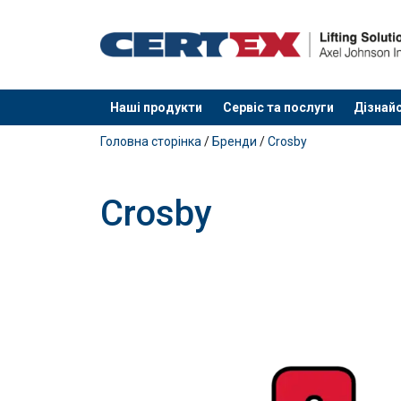
Наші продукти
Сервіс та послуги
Дізнайс
added to your quote
Головна сторінка
/
Бренди
/
Crosby
Crosby