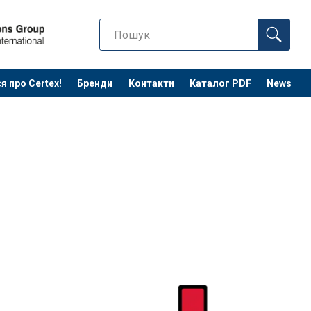
я про Certex!
Бренди
Контакти
Каталог PDF
News