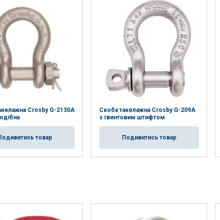
акелажна Crosby G-2130A
Скоба такелажна Crosby G-209A
одібна
з гвинтовим штифтом
Подивитись товар
Подивитись товар