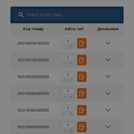
Код товару
Add to cart
Детальніше
502100050160350
502100100200350
502100200350350
502100300400350
502100450400350
502100600500350