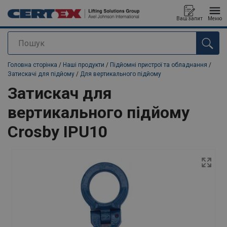
Ваш запит
Меню
Пошук
added to your quote
Головна сторінка
/
Наші продукти
/
Підйомні пристрої та обладнання
/
Затискачі для підйому
/
Для вертикального підйому
Затискач для
вертикального підйому
Crosby IPU10