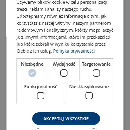
Używamy plików cookie w celu personalizacji
treści, reklam i analizy naszego ruchu.
Udostępniamy również informacje o tym, jak
korzystasz z naszej witryny, naszym partnerom
reklamowym i analitycznym, którzy mogą łączyć
je z innymi informacjami, które im przekazałeś
lub które zebrali w wyniku korzystania przez
Затискач для
Ciebie z ich usług.
Polityka prywatności
Затискач гвинтовий для
вертикального підйому і
підйому
повороту
Niezbędne
Wydajność
Targetowanie
Подивитись товар
Подивитись товар
Funkcjonalność
Niesklasyfikowane
AKCEPTUJ WSZYSTKIE