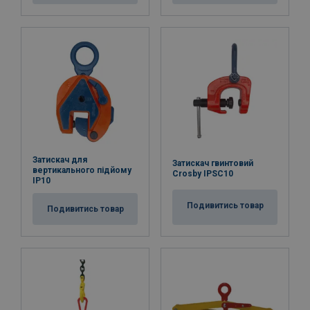
Затискач для
Затискач гвинтовий
вертикального підйому
Crosby IPSC10
IP10
Подивитись товар
Подивитись товар