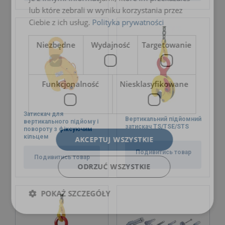
lub które zebrali w wyniku korzystania przez
Ciebie z ich usług.
Polityka prywatności
Маркування:
Niezbędne
Wydajność
Targetowanie
Температурний режим:
Стандарт:
Funkcjonalność
Niesklasyfikowane
Затискач для
Вертикальний підйомний
вертикального підйому і
затискач TS/TSE/STS
повороту з фіксуючим
кільцем
AKCEPTUJ WSZYSTKIE
Подивитись товар
Подивитись товар
ODRZUĆ WSZYSTKIE
POKAŻ SZCZEGÓŁY