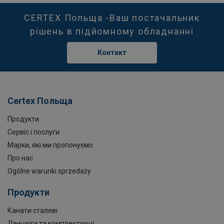
CERTEX Польща -Ваш постачальник
рішень в підйомному обладнанні
Контакт
Certex Польща
Продукти
Сервіс і послуги
Марки, які ми пропонуємо
Про нас
Ogólne warunki sprzedaży
Продукти
Канати сталеві
Ланцюги та комплектуючі