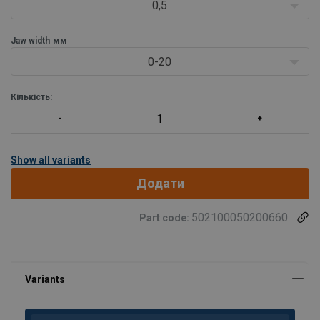
0,5
Jaw width
мм
0-20
Кількість:
Show all variants
Додати
502100050200660
Part code: