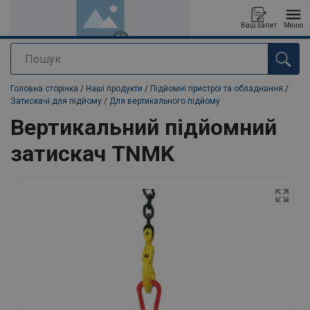
Ваш запит
Меню
Пошук
added to your quote
Головна сторінка
/
Наші продукти
/
Підйомні пристрої та обладнання
/
Затискачі для підйому
/
Для вертикального підйому
Вертикальний підйомний
затискач TNMK