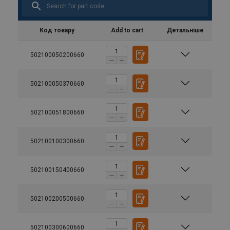
Код товару
Add to cart
Детальніше
502100050200660
502100050370660
502100051800660
502100100300660
502100150400660
502100200500660
502100300600660