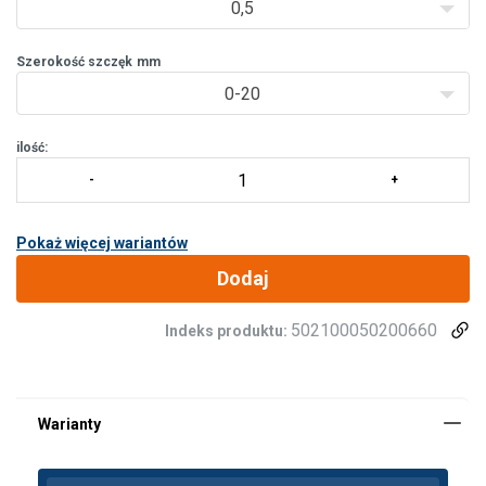
0,5
Szerokość szczęk
mm
0-20
ilość:
Pokaż więcej wariantów
Dodaj
502100050200660
Indeks produktu: