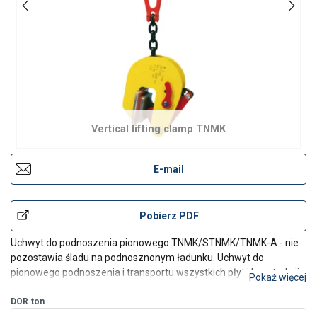
Vertical lifting clamp TNMK
E-mail
Pobierz PDF
Uchwyt do podnoszenia pionowego TNMK/STNMK/TNMK-A - nie
pozostawia śladu na podnosznonym ładunku. Uchwyt do
pionowego podnoszenia i transportu wszystkich płyt i konstrukcji
Pokaż więcej
pozostawiania zadrapań i uszkodzeń powierzchni materiału.
Idealny do podnoszenia materiałów, takich jak (stal nierdzewn
DOR
ton