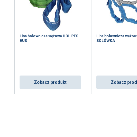
Lina holownicza wężowa HOL PES
Lina holownicza wężo
BUS
SOLÓWKA
Zobacz produkt
Zobacz prod
wa plików cookie
ie w celu personalizacji treści, reklam i analizy naszego ruchu
o tym, jak korzystasz z naszej witryny, naszym partnerom rekla
 mogą łączyć je z innymi informacjami, które im przekazałeś lub 
rzez Ciebie z ich usług.
Polityka prywatności
Wydajność
Targetowanie
Funkcjonalność