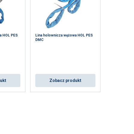
wa HOL PES
Lina holownicza wężowa HOL PES
DMC
POLISH
ukt
Zobacz produkt
ENGLISH TRANSLATION
. Udostępniamy
mowym i
które zebrali w
Niesklasyfikowane