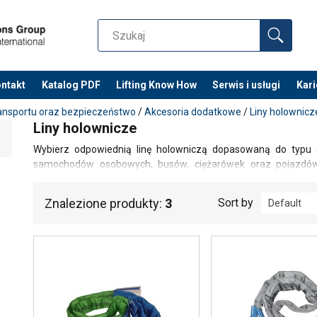
ntakt
Katalog PDF
Lifting Know How
Serwis i usługi
Kari
ansportu oraz bezpieczeństwo
/
Akcesoria dodatkowe
/
Liny holownicz
Liny holownicze
Wybierz odpowiednią linę holowniczą dopasowaną do typu 
samochodów osobowych, busów, ciężarówek oraz pojazdów 
wytrzymałością, trwałością oraz spełniają rygorystyczne n
użytkowanie w różnych warunkach drogowych.
Znalezione produkty:
3
Sort by
Default