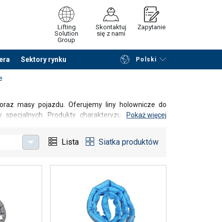
Lifting
Skontaktuj
Zapytanie
Solution
się z nami
Group
era
Sektory rynku
Polski
Przeglądaj katalog
Podsumowanie
e
oraz masy pojazdu. Oferujemy liny holownicze do
specjalnych. Produkty charakteryzują się wysoką
Pokaż więcej
ormy jakości, zapewniając bezpieczne i niezawodne
Lista
Siatka produktów