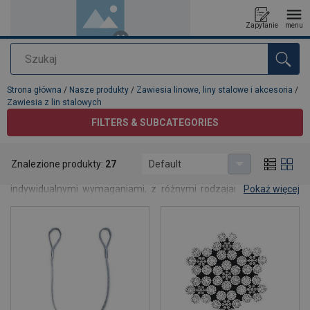
Zapytanie
menu
Szukaj
Dodano do zapytania
Strona główna
/
Nasze produkty
/
Zawiesia linowe, liny stalowe i akcesoria
/
Zawiesia z lin stalowych
FILTERS & SUBCATEGORIES
Zawiesia z lin stalowych
Znalezione produkty:
27
Default
CERTEX produkuje zawiesia z lin stalowych zgodnie z
indywidualnymi wymaganiami, z różnymi rodzajami końcówek i
Pokaż więcej
elementów podnoszących. Standardowo stosowane są liny
ocynkowane, a do środowisk ekstremalnych również liny
nierdzewne. Wszystkie zawiesia dostarczane są z oznakowaniem
CE oraz pełną dokumentacją. Skontaktuj się z nami, aby uzyskać
fachowe doradztwo i ofertę.