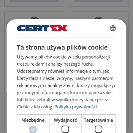
POLISH
Ta strona używa plików cookie
ENGLISH TRANSLATION
Używamy plików cookie w celu personalizacji
treści, reklam i analizy naszego ruchu.
Udostępniamy również informacje o tym, jak
Zawiesie linowe WLS-180 z
Zawiesie linowe WLS-175 z
ogniwami
ogniwem i hakiem z zapadką
korzystasz z naszej witryny, naszym partnerom
reklamowym i analitycznym, którzy mogą łączyć
je z innymi informacjami, które im przekazałeś
lub które zebrali w wyniku korzystania przez
Ciebie z ich usług.
Polityka prywatności
Zobacz produkt
Zobacz produkt
Niezbędne
Wydajność
Targetowanie