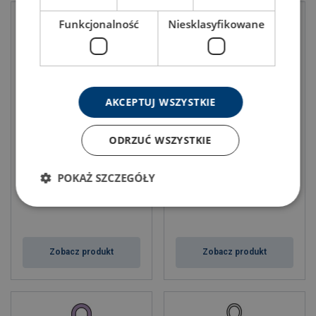
Funkcjonalność
Niesklasyfikowane
AKCEPTUJ WSZYSTKIE
ODRZUĆ WSZYSTKIE
Zawiesie linowe WLS-124 z
Zawiesie linowe WLS-173 z
szaklą
kauszą
POKAŻ SZCZEGÓŁY
Zobacz produkt
Zobacz produkt