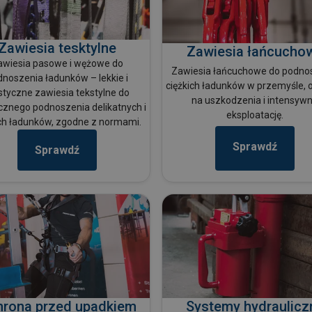
Zawiesia tesktylne
Zawiesia łańcucho
awiesia pasowe i wężowe do
Zawiesia łańcuchowe do podno
noszenia ładunków – lekkie i
ciężkich ładunków w przemyśle, 
styczne zawiesia tekstylne do
na uszkodzenia i intensyw
cznego podnoszenia delikatnych i
eksploatację.
ich ładunków, zgodne z normami.
Sprawdź
Sprawdź
rona przed upadkiem
Systemy hydraulicz