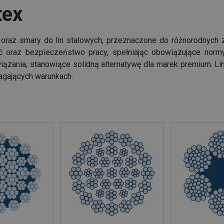
tex
we oraz smary do lin stalowych, przeznaczone do różnorodny
ć oraz bezpieczeństwo pracy, spełniając obowiązujące normy
ązania, stanowiące solidną alternatywę dla marek premium. Li
agających warunkach.