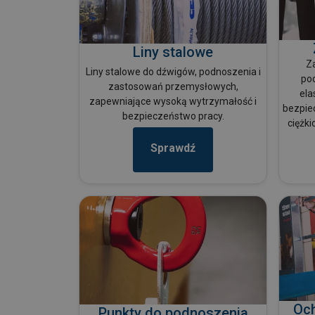
Liny stalowe
Z
Liny stalowe do dźwigów, podnoszenia i
pod
zastosowań przemysłowych,
ela
zapewniające wysoką wytrzymałość i
bezpie
bezpieczeństwo pracy.
ciężk
Sprawdź
Och
Punkty do podnoszenia