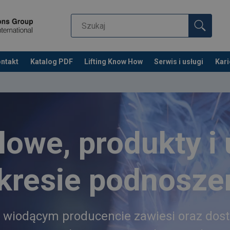
ntakt
Katalog PDF
Lifting Know How
Serwis i usługi
Kari
lowe, produkty i
kresie podnosze
 wiodącym producencie zawiesi oraz dos