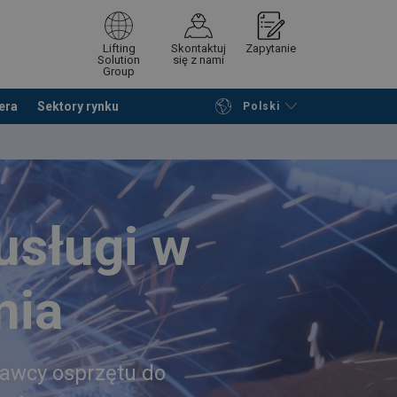
Lifting
Skontaktuj
Zapytanie
Solution
się z nami
Group
era
Sektory rynku
Polski
Przeglądaj katalog
Podsumowanie
 usługi w
nia
tawcy osprzętu do