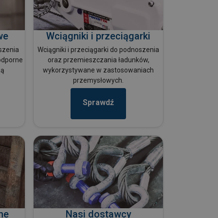
we
Wciągniki i przeciągarki
szenia
Wciągniki i przeciągarki do podnoszenia
odporne
oraz przemieszczania ładunków,
ną
wykorzystywane w zastosowaniach
przemysłowych.
Sprawdź
ne
Nasi dostawcy