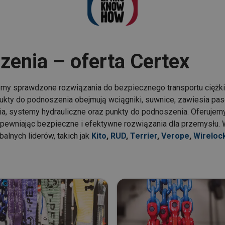
zenia – oferta Certex
emy sprawdzone rozwiązania do bezpiecznego transportu ciężk
kty do podnoszenia obejmują wciągniki, suwnice, zawiesia pas
a, systemy hydrauliczne oraz punkty do podnoszenia. Oferuje
wniając bezpieczne i efektywne rozwiązania dla przemysłu. W 
alnych liderów, takich jak
Kito
,
RUD
,
Terrier
,
Verope
,
Wireloc