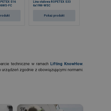
ROPETEX S16
Lina stalowa ROPETEX S33
Lina stalowa R
36WS-FC
6x19M-WSC
6x7-FC
produkt
Pokaż produkt
Pokaż p
arcie techniczne w ramach
Lifting KnowHow
.
ch urządzeń zgodnie z obowiązującymi normami.