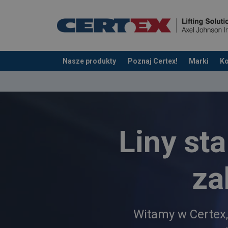
Nasze produkty
Poznaj Certex!
Marki
Ko
Dodano do zapytania
Liny sta
za
Witamy w Certex,