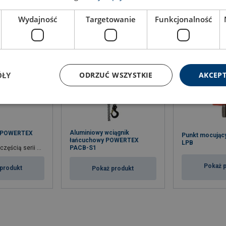
Wydajność
Targetowanie
Funkcjonalność
ÓŁY
ODRZUĆ WSZYSTKIE
AKCEPT
Aluminiowy wciągnik
y POWERTEX
Punkt mocując
łańcuchowy POWERTEX
T
LPB
 Range™ firmy Lifting Solution Group.
PACB-S1
Pokaż 
produkt
Pokaż produkt