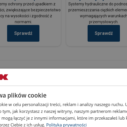
emy ochrony przed upadkiem z
Systemy hydrauliczne do podnos
ci, zwiększające bezpieczeństwo
przemieszczania ciężkich elem
cy na wysokości i zgodność z
wymagających warunkac
normami.
przemysłowych.
Sprawdź
Sprawdź
x
wa plików cookie
mocowania ładunków oraz ochrony przed upadkiem z wysokości,
sekuracyjny. Rozwiązania te zapewniają bezpieczne podnosze
ie w celu personalizacji treści, reklam i analizy naszego ruchu
i. Produkty Powertex łączą trwałość, wysoką jakość wykona
o tym, jak korzystasz z naszej witryny, naszym partnerom rekla
przemysłowych.
 mogą łączyć je z innymi informacjami, które im przekazałeś lub 
rzez Ciebie z ich usług.
Polityka prywatności