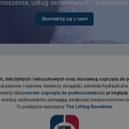
noszenia, usług serwisowych i inspekcyjn
Skontaktuj się z nami
h, tekstylnych i łańcuchowych oraz dostawcą osprzętu do 
sia pasowe i wężowe, trawersy, wciągniki, siłowniki hydraulic
niamy także
serwis osprzętu do podnoszenia
oraz
przeglądy
z wiedzą użytkowników, pomagają zwiększać bezpieczeństwo pr
To podejście nazywamy
The Lifting KnowHow.