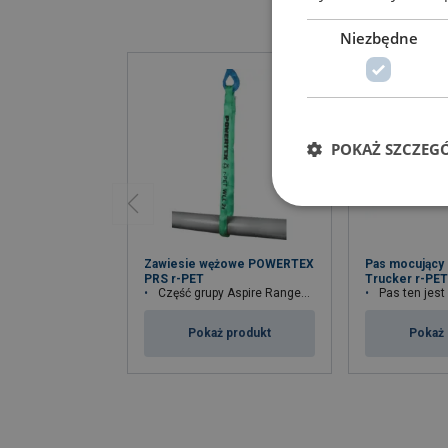
Niezbędne
POKAŻ SZCZEG
Zawiesie wężowe POWERTEX
Pas mocując
PRS r-PET
Trucker r-PE
Część grupy Aspire Range™ firmy Lifting Solution
Pas ten jest częścią serii Aspire
Pokaż produkt
Pokaż 