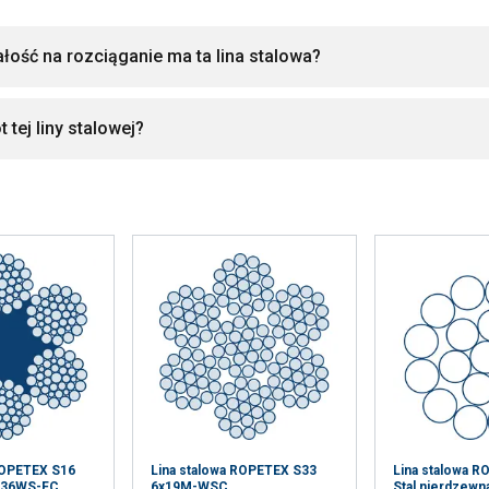
łość na rozciąganie ma ta lina stalowa?
t tej liny stalowej?
ROPETEX S16
Lina stalowa ROPETEX S33
Lina stalowa 
x36WS-FC
6x19M-WSC
Stal nierdzewn