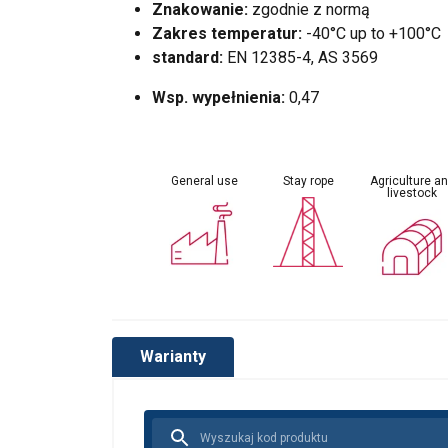
Znakowanie:
zgodnie z normą
Zakres temperatur:
-40°C up to +100°C
standard:
EN 12385-4, AS 3569
Wsp. wypełnienia:
0,47
General use
Stay rope
Agriculture a
livestock
Warianty
Ta strona uży