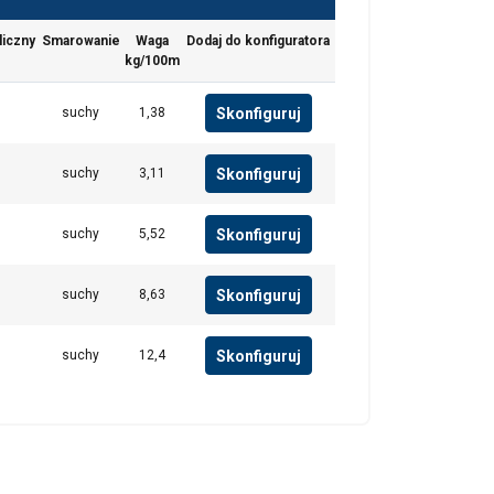
. Udostępniamy
mowym i
liczny
Smarowanie
Waga
Dodaj do konfiguratora
które zebrali w
kg/100m
Skonfiguruj
suchy
1,38
Niesklasyfikowane
Skonfiguruj
suchy
3,11
Skonfiguruj
suchy
5,52
UJ WSZYSTKIE
Skonfiguruj
suchy
8,63
Skonfiguruj
suchy
12,4