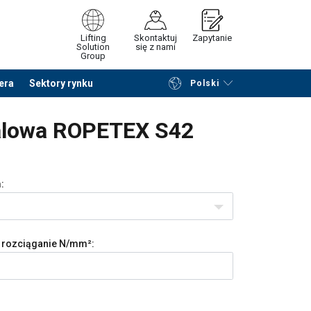
Lifting
Skontaktuj
Zapytanie
Solution
się z nami
Group
era
Sektory rynku
Polski
Przeglądaj katalog
Podsumowanie
talowa ROPETEX S42
:
 rozciąganie
N/mm²: