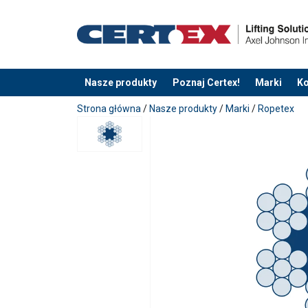
Nasze produkty
Poznaj Certex!
Marki
Ko
Dodano do zapytania
Strona główna
/
Nasze produkty
/
Marki
/
Ropetex