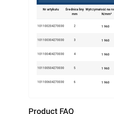
Używamy plików cook
również informacje 
Nr artykułu
Średnica liny
Wytrzymałość na ro
analitycznym, którzy
mm
N/mm²
wyniku korzystania p
101100204270030
2
Niezbędne
101100304270030
3
101100404270030
4
POKAŻ SZCZEG
101100504270030
5
101100604270030
6
Product FAQ