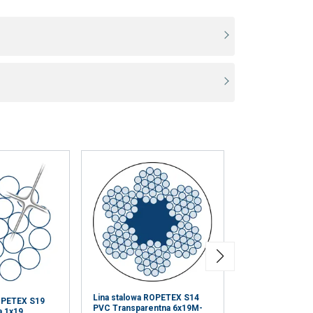
Lina stalowa ROPETEX S14
ROPETEX S19
Lina stalowa R
PVC Transparentna 6x19M-
a 1x19
6x7 FC PVC