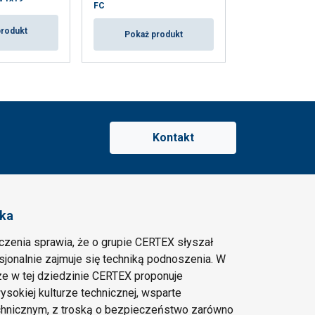
FC
produkt
Pokaż p
Pokaż produkt
Kontakt
ska
czenia sprawia, że o grupie CERTEX słyszał
esjonalnie zajmuje się techniką podnoszenia. W
e w tej dziedzinie CERTEX proponuje
ysokiej kulturze technicznej, wsparte
hnicznym, z troską o bezpieczeństwo zarówno