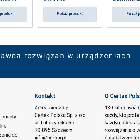
produkt
Pokaż produkt
Pokaż 
tawca rozwiązań w urządzeniach
Kontakt
O Certex Pol
Adres siedziby
130 lat doświad
Certex Polska Sp. z o.o.
każdy, kto prof
ponenty
ul. Lubczyńska 6c
każdym obszarz
lne
70-895 Szczecin
rozwiązania o w
zenia do
info@certex.pl
doradztwem tec