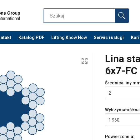
ntakt
Katalog PDF
Lifting Know How
Serwis i usługi
Kari
Lina s
6x7-FC
Średnica liny
mm
2
Wytrzymałość na
1 960
Powierzchnia: