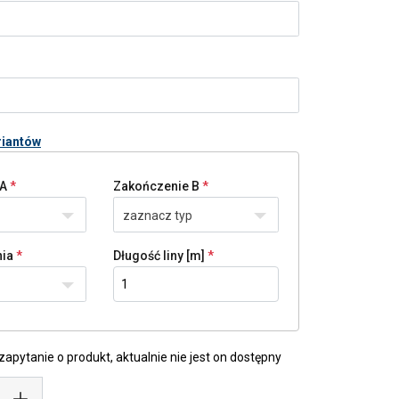
riantów
 A
Zakończenie B
zaznacz typ
nia
Długość liny [m]
apytanie o produkt, aktualnie nie jest on dostępny