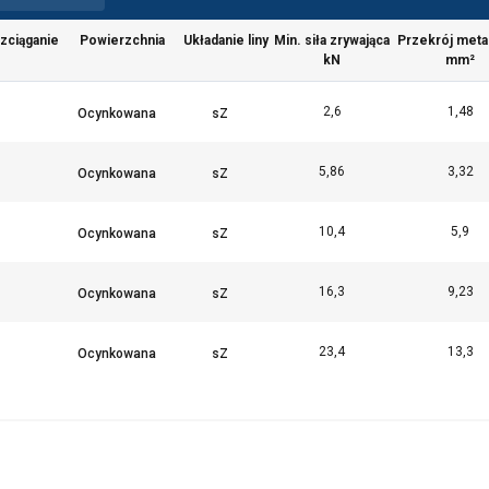
ie w celu personalizacji treści, reklam i analizy naszego ruchu
o tym, jak korzystasz z naszej witryny, naszym partnerom rekla
zciąganie
Powierzchnia
Układanie liny
Min. siła zrywająca
Przekrój meta
 mogą łączyć je z innymi informacjami, które im przekazałeś lub 
kN
mm²
rzez Ciebie z ich usług.
Polityka prywatności
2,6
1,48
Wydajność
Targetowanie
Funkcjonalność
5,86
3,32
10,4
5,9
ÓŁY
ODRZUĆ WSZYSTKIE
AKCEPT
16,3
9,23
23,4
13,3