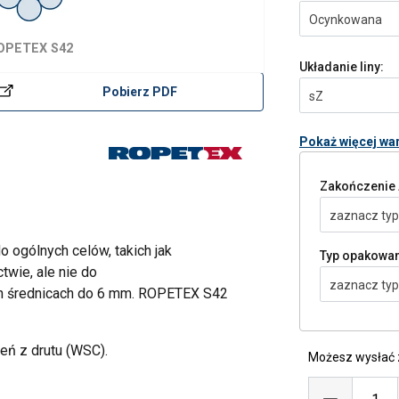
Ocynkowana
OPETEX S42
Układanie liny:
Pobierz PDF
sZ
Pokaż więcej wa
Zakończenie
zaznacz typ
 ogólnych celów, takich jak
Typ opakowa
twie, ale nie do
zaznacz typ
ch średnicach do 6 mm. ROPETEX S42
eń z drutu (WSC).
Możesz wysłać z