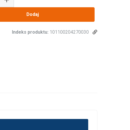
Dodaj
Indeks produktu:
101100204270030
POLISH
ENGLISH TRANSLATION