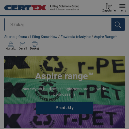
Zapytanie
menu
Szukaj
Dodano do zapytania
Strona główna
/
Lifting Know How
/
Zawiesia tekstylne
/
Aspire Range™
Kontakt
E-mail
Drukuj
Aspire range™
Nasz wybór bardziej ekologicznych produktów do
podnoszenia
Produkty