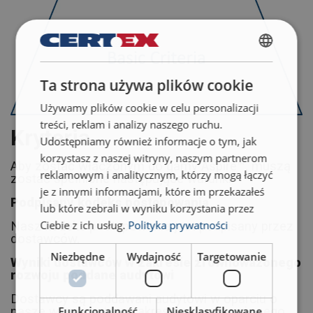
POLISH
Ta strona używa plików cookie
ENGLISH TRANSLATION
Używamy plików cookie w celu personalizacji
treści, reklam i analizy naszego ruchu.
Kryteria
Udostępniamy również informacje o tym, jak
korzystasz z naszej witryny, naszym partnerom
Aby zostać włączonym do gamy Aspire™, muszą
reklamowym i analitycznym, którzy mogą łączyć
zostać spełnione następujące warunki:
je z innymi informacjami, które im przekazałeś
Podpisany kodeks postępowania
lub które zebrali w wyniku korzystania przez
Ciebie z ich usług.
Polityka prywatności
Nasz kodeks postępowania jest podpisany przez
dostawców.
Niezbędne
Wydajność
Targetowanie
Wyniki dostawców w zakresie zrównoważonego
rozwoju poddane audytowi
Dostawcy są poddawani audytowi w oparciu o
Funkcjonalność
Niesklasyfikowane
nasze wymagania w zakresie zrównoważonego