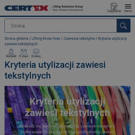
Zapytanie
menu
Szukaj
Dodano do zapytania
Strona główna
/
Lifting Know How
/
Zawiesia tekstylne
/
Kryteria utylizacji
zawiesi tekstylnych
Kontakt
E-mail
Drukuj
Kryteria utylizacji zawiesi
tekstylnych
Kryteria utylizacji
zawiesi tekstylnych
Dowiedz się, kiedy należy wycofać zawiesie tekstylne z
użytkowania. Poznaj najczęstsze uszkodzenia zawiesi