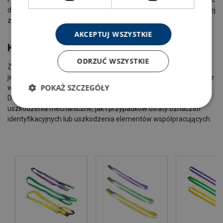
dyskwalifikują zawiesie pasowe i wężowe, aby jeszcze lepiej
zadbać o ich bezpieczne użytkowanie!
AKCEPTUJ WSZYSTKIE
Kiedy należy wyrzucić zawiesie tekstylne?
ODRZUĆ WSZYSTKIE
Zawiesie powinno zostać natychmiast wycofane z eksploatacji,
jeżeli podczas kontroli zostaną stwierdzone uszkodzenia mogące
POKAŻ SZCZEGÓŁY
wpływać na jego nośność lub bezpieczeństwo użytkowania.
Dotyczy to zarówno sytuacji, gdy występują widoczne
uszkodzenia mechaniczne, jak i przypadków utraty oznaczeń
identyfikacyjnych lub uszkodzenia elementów współpracujących.