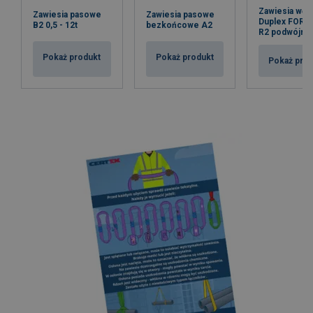
Zawiesia wę
Zawiesia pasowe
Zawiesia pasowe
Duplex FOR
B2 0,5 - 12t
bezkońcowe A2
R2 podwójny 
Pokaż produkt
Pokaż produkt
Pokaż pro