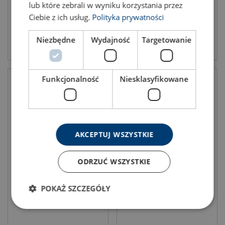
lub które zebrali w wyniku korzystania przez
Ciebie z ich usług.
Polityka prywatności
Niezbędne
Wydajność
Targetowanie
Zobacz produkt
Zobacz produkt
Funkcjonalność
Niesklasyfikowane
AKCEPTUJ WSZYSTKIE
ODRZUĆ WSZYSTKIE
Ściągacz rzymski Crosby®
Uchwyt do podnoszenia
HG-227
poziomego Crosby IPH10(J)
POKAŻ SZCZEGÓŁY