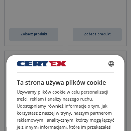
Zobacz produkt
Zobacz produkt
POLISH
Ta strona używa plików cookie
ENGLISH TRANSLATION
Używamy plików cookie w celu personalizacji
treści, reklam i analizy naszego ruchu.
Udostępniamy również informacje o tym, jak
Uchwyt do podnoszenia
Uchwyt śrubowy Crosby
korzystasz z naszej witryny, naszym partnerom
pionowego Crosby IPU10
IPSC10
reklamowym i analitycznym, którzy mogą łączyć
je z innymi informacjami, które im przekazałeś