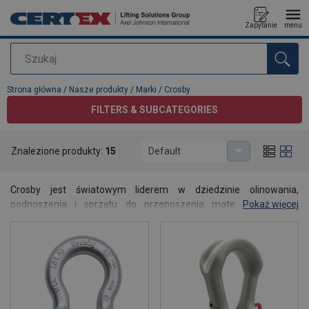
Zapytanie
menu
Szukaj
Dodano do zapytania
Strona główna
/
Nasze produkty
/
Marki
/
Crosby
FILTERS & SUBCATEGORIES
Znalezione produkty:
15
Default
Crosby
Crosby jest światowym liderem w dziedzinie olinowania,
podnoszenia i sprzętu do przenoszenia materiałów. Marka
Pokaż więcej
wyznacza standardy jakości, szkoleń oraz wiedzy technicznej w
branży. Certex jest oficjalnym dystrybutorem marki Crosby w
Polsce.