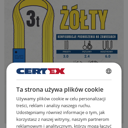
POLISH
Ta strona używa plików cookie
ENGLISH TRANSLATION
Używamy plików cookie w celu personalizacji
treści, reklam i analizy naszego ruchu.
Udostępniamy również informacje o tym, jak
korzystasz z naszej witryny, naszym partnerom
reklamowym i analitycznym, którzy mogą łączyć