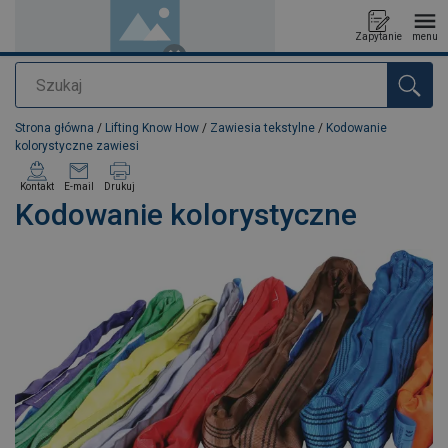
Zapytanie
menu
Szukaj
Dodano do zapytania
Strona główna
/
Lifting Know How
/
Zawiesia tekstylne
/
Kodowanie
kolorystyczne zawiesi
Kontakt
E-mail
Drukuj
Kodowanie kolorystyczne