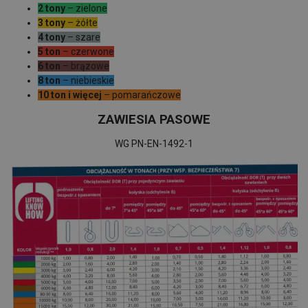
2 tony
– zielone
3 tony
– żółte
4 tony
– szare
5 ton
– czerwone
6 ton
– brązowe
8 ton
– niebieskie
10 ton i więcej
– pomarańczowe
ZAWIESIA PASOWE
WG PN-EN-1492-1