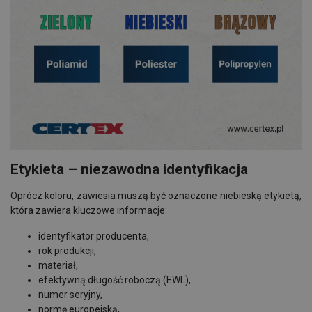
Etykieta – niezawodna identyfikacja
Oprócz koloru, zawiesia muszą być oznaczone niebieską etykietą,
która zawiera kluczowe informacje:
identyfikator producenta,
rok produkcji,
materiał,
efektywną długość roboczą (EWL),
numer seryjny,
normę europejską,