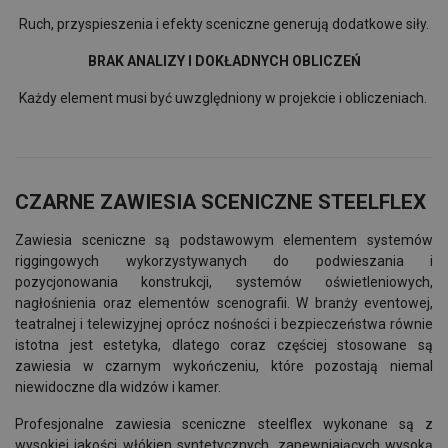
Ruch, przyspieszenia i efekty sceniczne generują dodatkowe siły.
BRAK ANALIZY I DOKŁADNYCH OBLICZEŃ
Każdy element musi być uwzględniony w projekcie i obliczeniach.
CZARNE ZAWIESIA SCENICZNE STEELFLEX
Zawiesia sceniczne są podstawowym elementem systemów
riggingowych wykorzystywanych do podwieszania i
pozycjonowania konstrukcji, systemów oświetleniowych,
nagłośnienia oraz elementów scenografii. W branży eventowej,
teatralnej i telewizyjnej oprócz nośności i bezpieczeństwa równie
istotna jest estetyka, dlatego coraz częściej stosowane są
zawiesia w czarnym wykończeniu, które pozostają niemal
niewidoczne dla widzów i kamer.
Profesjonalne zawiesia sceniczne steelflex wykonane są z
wysokiej jakości włókien syntetycznych, zapewniających wysoką