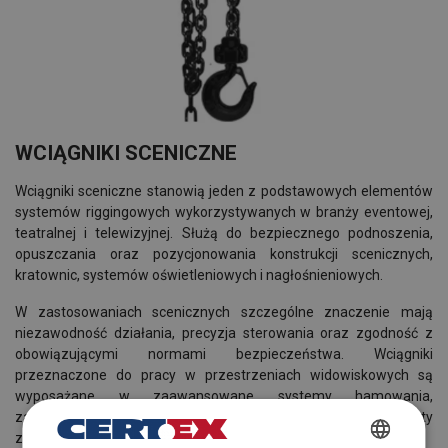
WCIĄGNIKI SCENICZNE
Wciągniki sceniczne stanowią jeden z podstawowych elementów
systemów riggingowych wykorzystywanych w branży eventowej,
teatralnej i telewizyjnej. Służą do bezpiecznego podnoszenia,
opuszczania oraz pozycjonowania konstrukcji scenicznych,
kratownic, systemów oświetleniowych i nagłośnieniowych.
W zastosowaniach scenicznych szczególne znaczenie mają
niezawodność działania, precyzja sterowania oraz zgodność z
obowiązującymi normami bezpieczeństwa. Wciągniki
przeznaczone do pracy w przestrzeniach widowiskowych są
wyposażane w zaawansowane systemy hamowania,
zabezpieczenia przed przeciążeniem oraz komponenty
zapewniające bezpieczne utrzymanie ładunku nad sceną.