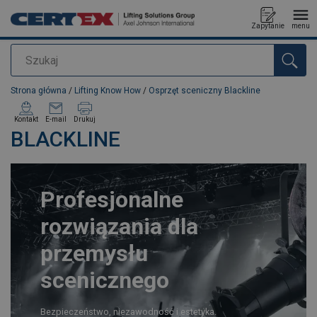
Zapytanie
menu
Szukaj
Dodano do zapytania
Strona główna
/
Lifting Know How
/
Osprzęt sceniczny Blackline
Kontakt
E-mail
Drukuj
BLACKLINE
Profesjonalne
rozwiązania dla
przemysłu
scenicznego
Bezpieczeństwo, niezawodność i estetyka.