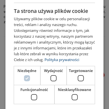
POLISH
Produkty z serii Blackline dzięki czarnemu, matowemu
Ta strona używa plików cookie
ENGLISH TRANSLATION
wykończeniu pozostają niemal niewidoczne dla widzów i kamer,
co pozwala zachować estetykę realizacji bez kompromisów w
Używamy plików cookie w celu personalizacji
zakresie bezpieczeństwa.
treści, reklam i analizy naszego ruchu.
Udostępniamy również informacje o tym, jak
korzystasz z naszej witryny, naszym partnerom
reklamowym i analitycznym, którzy mogą łączyć
NAJCZĘSTSZE BŁĘDY W RIGGINGU
je z innymi informacjami, które im przekazałeś
lub które zebrali w wyniku korzystania przez
Ciebie z ich usług.
Polityka prywatności
Niezbędne
Wydajność
Targetowanie
Funkcjonalność
Niesklasyfikowane