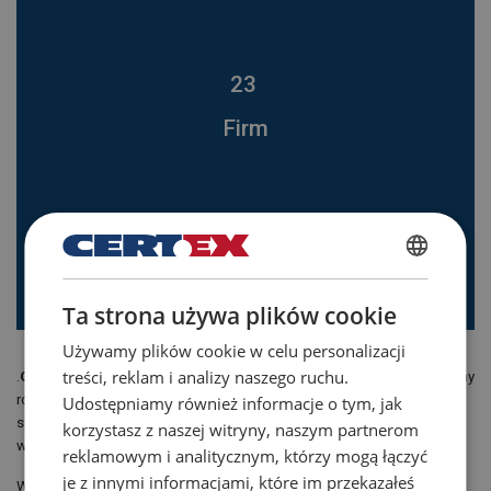
23
Firm
1670
Pracowników
POLISH
Ta strona używa plików cookie
ENGLISH TRANSLATION
Używamy plików cookie w celu personalizacji
treści, reklam i analizy naszego ruchu.
.
Globalna obecność, lokalny wpływ
– działając w 19 krajach, łączymy
różnorodne zespoły w ponad 100 lokalnych magazynach, centrach
Udostępniamy również informacje o tym, jak
serwisowych i biurach. Niezależnie od tego, czy pracujesz przy biurku,
korzystasz z naszej witryny, naszym partnerom
w magazynie, czy w terenie – Twoja praca ma znaczenie.
reklamowym i analitycznym, którzy mogą łączyć
je z innymi informacjami, które im przekazałeś
Wspólnie nasze spółki obsługują klientów z różnych branż, takich jak