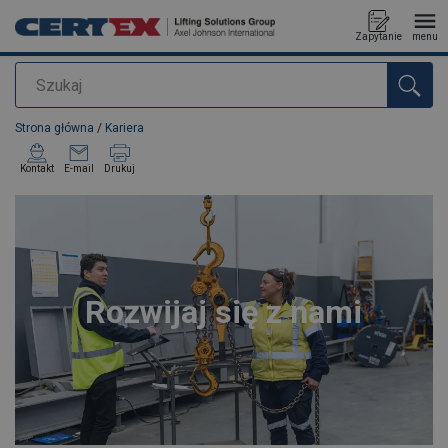
Zapytanie
menu
Szukaj
Dodano do zapytania
Strona główna
/
Kariera
Kontakt
E-mail
Drukuj
Rozwijaj się z nami