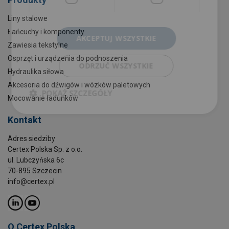
Liny stalowe
Łańcuchy i komponenty
AKCEPTUJ WSZYSTKIE
Zawiesia tekstylne
Osprzęt i urządzenia do podnoszenia
ODRZUĆ WSZYSTKIE
Hydraulika siłowa
Akcesoria do dźwigów i wózków paletowych
POKAŻ SZCZEGÓŁY
Mocowanie ładunków
Kontakt
Adres siedziby
Certex Polska Sp. z o.o.
ul. Lubczyńska 6c
70-895 Szczecin
info@certex.pl
O Certex Polska