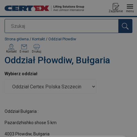
Zapytanie
menu
Szukaj
Dodano do zapytania
Strona główna
/
Kontakt
/
Oddział Płowdiw
Kontakt
E-mail
Drukuj
Oddział Płowdiw, Bułgaria
Wybierz oddział
Oddział Bułgaria :
Pazardzhishko shose 5 km
4003 Płowdiw, Bułgaria