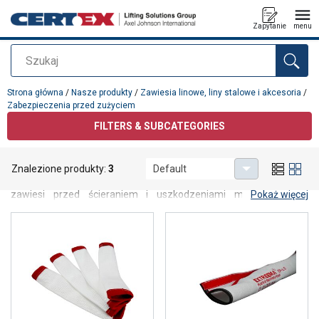
Zapytanie
menu
Szukaj
Dodano do zapytania
Strona główna
/
Nasze produkty
/
Zawiesia linowe, liny stalowe i akcesoria
/
Zabezpieczenia przed zużyciem
FILTERS & SUBCATEGORIES
Zabezpieczenia przed zużyciem
Znalezione produkty:
3
Default
Zabezpieczenia przed zużyciem przeznaczone do ochrony
zawiesi przed ścieraniem i uszkodzeniami mechanicznymi.
Pokaż więcej
Stosowanie odpowiednich osłon pozwala znacząco wydłużyć
żywotność zawiesi oraz zwiększyć bezpieczeństwo pracy
podczas podnoszenia i transportu ładunków.