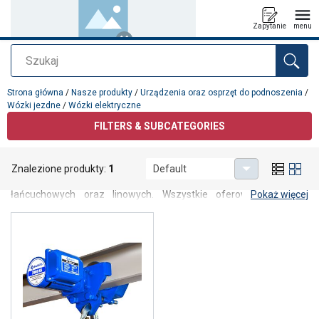
Zapytanie
menu
Szukaj
Dodano do zapytania
Strona główna
/
Nasze produkty
/
Urządzenia oraz osprzęt do podnoszenia
/
Wózki jezdne
/
Wózki elektryczne
FILTERS & SUBCATEGORIES
Wózki elektryczne
Znalezione produkty:
1
Default
Wózki elektryczne przeznaczone do podwieszania wciągników
łańcuchowych oraz linowych. Wszystkie oferowane modele
Pokaż więcej
charakteryzują się niską konstrukcją, co pozwala na maksymalne
wykorzystanie wysokości podnoszenia. Zapewniają płynne,
precyzyjne i bezpieczne przemieszczanie ładunków w
zastosowaniach przemysłowych oraz montażowych.