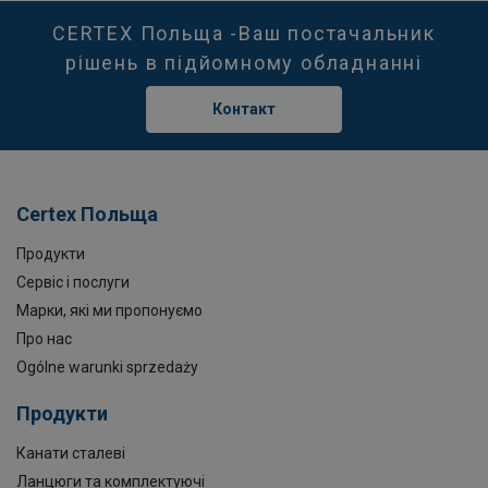
CERTEX Польща -Ваш постачальник
рішень в підйомному обладнанні
Контакт
Certex Польща
Продукти
Сервіс і послуги
Марки, які ми пропонуємо
Про нас
Ogólne warunki sprzedaży
Продукти
Канати сталеві
Ланцюги та комплектуючі