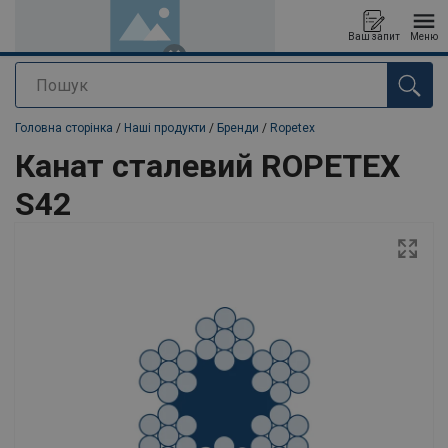
Ваш запит
Меню
Пошук
added to your quote
Головна сторінка
/
Наші продукти
/
Бренди
/
Ropetex
Канат сталевий ROPETEX
S42