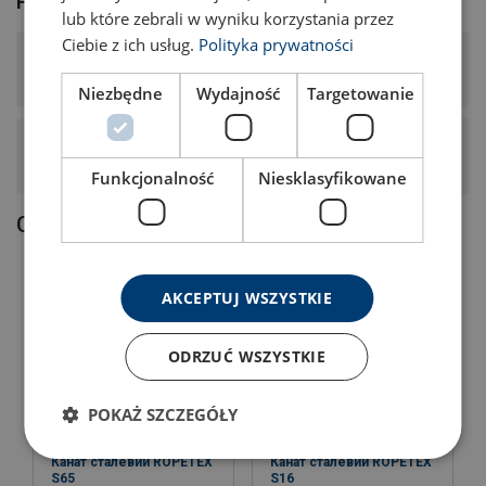
Product FAQ
lub które zebrali w wyniku korzystania przez
Ciebie z ich usług.
Polityka prywatności
What surface finish and tensile strength does this steel
wire rope have?
Niezbędne
Wydajność
Targetowanie
What is the construction, core type, and lay of this steel
wire rope?
Funkcjonalność
Niesklasyfikowane
Cупутні товари
AKCEPTUJ WSZYSTKIE
ODRZUĆ WSZYSTKIE
POKAŻ SZCZEGÓŁY
Канат сталевий ROPETEX
Канат сталевий ROPETEX
S65
S16