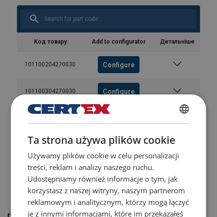
Код товару
Add to configurator
Детальніше
Configure
101100204270030
Configure
101100304270030
Configure
101100404270030
POLISH
Ta strona używa plików cookie
ENGLISH TRANSLATION
Configure
101100504270030
Używamy plików cookie w celu personalizacji
treści, reklam i analizy naszego ruchu.
Configure
101100604270030
Udostępniamy również informacje o tym, jak
korzystasz z naszej witryny, naszym partnerom
reklamowym i analitycznym, którzy mogą łączyć
je z innymi informacjami, które im przekazałeś