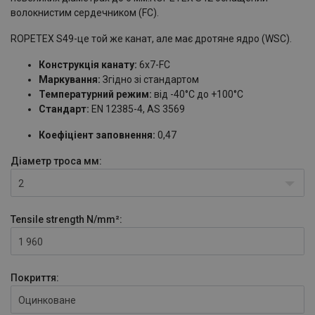
волокнистим сердечником (FC).
ROPETEX S49-це той же канат, але має дротяне ядро (WSC).
Конструкція канату:
6x7-FC
Маркування:
Згідно зі стандартом
Температурний режим:
від -40°C до +100°C
Стандарт:
EN 12385-4, AS 3569
Коефіціент заповнення:
0,47
Діаметр троса
мм:
2
Tensile strength
N/mm²:
1 960
Покриття:
Оцинковане