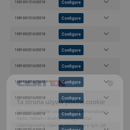
Configure
108100131620018
Configure
108100151620018
Configure
108100201620018
Configure
108100251620018
Configure
108100301620018
Configure
108100401620018
POLISH
Configure
108100501620018
Ta strona używa plików cookie
ENGLISH TRANSLATION
Używamy plików cookie w celu personalizacji
Configure
108100601620018
treści, reklam i analizy naszego ruchu.
Udostępniamy również informacje o tym, jak
Configure
108100701620018