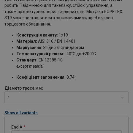
робить її відмінною для такелажу, стійок, управління, а
також архітектурних перил і зелених стін. Мотузка ROPETEX
S19 може поставлятися з затискачами swaged в якості
торцевого обладнання.
Конструкція канату:
1х19
Матеріал:
AISI 316 / EN 1.4401
Маркування:
Згідно зі стандартом
Температурний режим:
-40°C до +200°C
Стандарт:
EN 12385-10
except material
Коефіціент заповнення:
0,74
Діаметр троса
мм:
1
Show all variants
End A