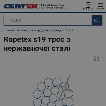
Ваш запит
Меню
Пошук
added to your quote
Головна сторінка
/
Наші продукти
/
Бренди
/
Ropetex
Ropetex s19 трос з
нержавіючої сталі