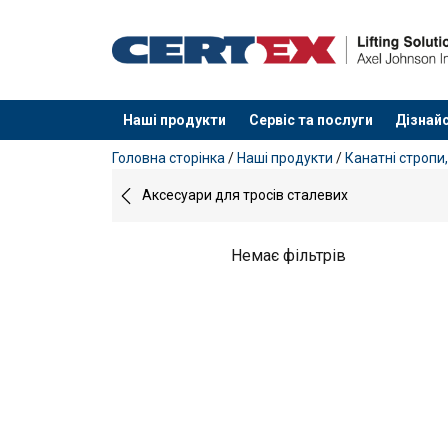
Наші продукти
Сервіс та послуги
Дізнайс
added to your quote
Головна сторінка
/
Наші продукти
/
Канатні стропи,
Аксесуари для тросів сталевих
Немає фільтрів