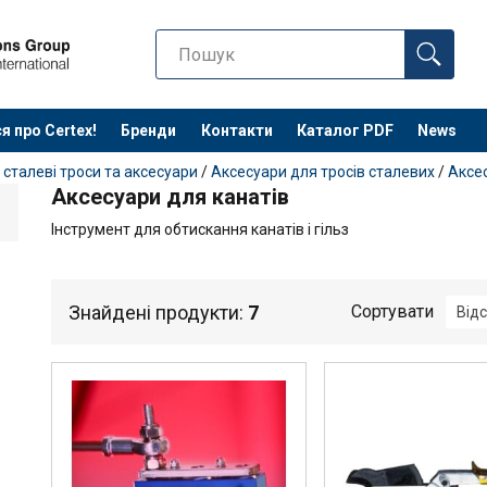
я про Certex!
Бренди
Контакти
Каталог PDF
News
 сталеві троси та аксесуари
/
Аксесуари для тросів сталевих
/
Аксес
Аксесуари для канатів
Інструмент для обтискання канатів і гільз
Знайдені продукти:
7
Сортувати
Відс