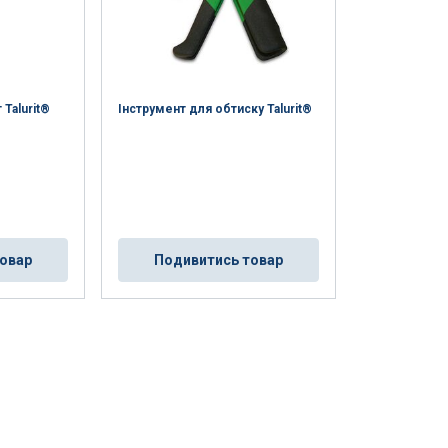
POLISH
ENGLISH TRANSLATION
. Udostępniamy
Talurit®
Інструмент для обтиску Talurit®
mowym i
które zebrali w
Niesklasyfikowane
овар
Подивитись товар
UJ WSZYSTKIE