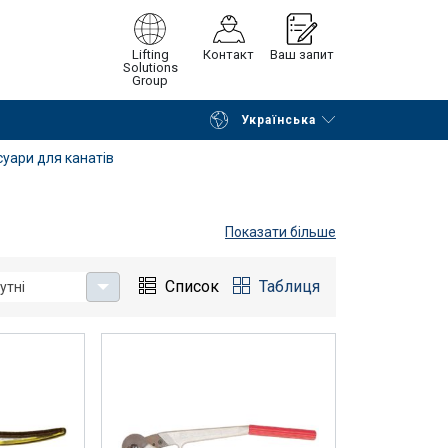
Lifting
Контакт
Ваш запит
Solutions
Group
Українська
Continue
Request quotation
уари для канатів
Показати більше
Список
Таблиця
утні