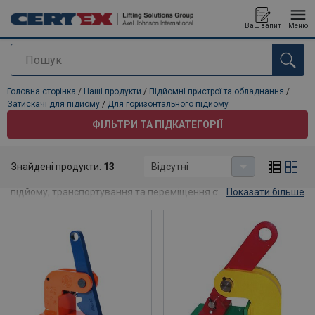
Ваш запит
Меню
Пошук
added to your quote
Головна сторінка
/
Наші продукти
/
Підйомні пристрої та обладнання
/
Затискачі для підйому
/
Для горизонтального підйому
ФІЛЬТРИ ТА ПІДКАТЕГОРІЇ
Для горизонтального підйому
Знайдені продукти:
13
Відсутні
У нас є широкий асортимент захватів для горизонтального
підйому, транспортування та переміщення сталевих пластин і
Показати більше
т.д. Зв'яжіться з нами, щоб отримати поради та рекомендації
щодо вибору відповідного тримача для ваших потреб.