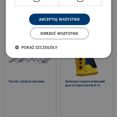
Подивитись товар
Подивитись товар
AKCEPTUJ WSZYSTKIE
ODRZUĆ WSZYSTKIE
POKAŻ SZCZEGÓŁY
Terrier запасні частини
Затискач горизонтальний
для стопки листів 8 тн