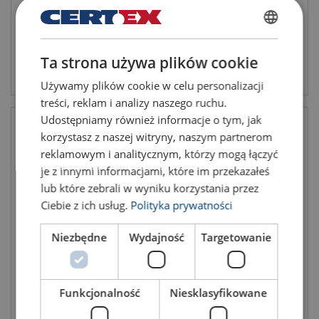
POLISH
Ta strona używa plików cookie
ENGLISH TRANSLATION
Подивитись товар
Подивитись товар
Używamy plików cookie w celu personalizacji
treści, reklam i analizy naszego ruchu.
Udostępniamy również informacje o tym, jak
korzystasz z naszej witryny, naszym partnerom
reklamowym i analitycznym, którzy mogą łączyć
je z innymi informacjami, które im przekazałeś
lub które zebrali w wyniku korzystania przez
Ciebie z ich usług.
Polityka prywatności
Niezbędne
Wydajność
Targetowanie
Захоплювач горізонтальний
Захоплювач
FHX/FHSX
горизонтальний FHX-V
Funkcjonalność
Niesklasyfikowane