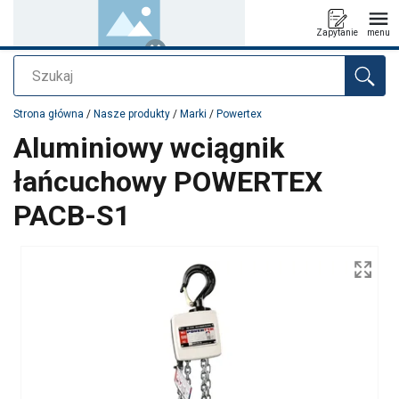
Zapytanie
menu
Szukaj
Dodano do zapytania
Strona główna
/
Nasze produkty
/
Marki
/
Powertex
Aluminiowy wciągnik
łańcuchowy POWERTEX
PACB-S1