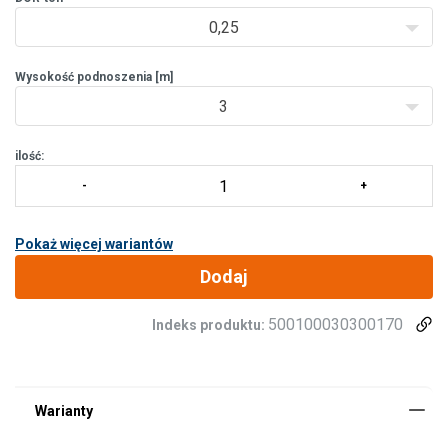
jest odporny testowany obc
0,25
Wysokość podnoszenia [m]
3
ilość:
Pokaż więcej wariantów
Dodaj
500100030300170
Indeks produktu: