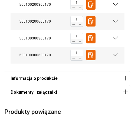
500100200300170
User Manuals
User Manual Powertex Chain Block PACB-S1 (PL).pdf
500100200600170
500100300300170
500100300600170
Produkty powiązane