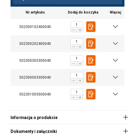
Nr artykułu
Dodaj do koszyka
Więcej
502300102400040
502300202400040
User Manuals
Powertex-PBC-S1-User-Manual-ML-20251210.pdf
502300303300040
502300503300040
Legal Documents
Powertex-Beam-clamp-PBC-S1-DoC-ML-
502301003500040
20250917.pdf