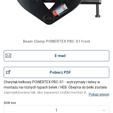
Beam Clamp POWERTEX PBC-S1 front
E-mail
Pobierz PDF
Chwytak belkowy POWERTEX PBC-S1 - wytrzymały i łatwy w
montażu na różnych typach belek / HEB. Obejma do belki została
zaprojektowana tak, aby zapewnić szybki montaż do wielu
Pokaż więcej
różnych zastosowań.
Cechy charakterystyczne:
DOR
ton
Bezpieczny - wszystkie chwytaki do belek POWERTEX są
1