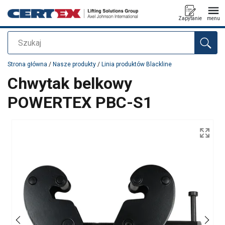
Zapytanie
menu
Szukaj
Dodano do zapytania
Strona główna
/
Nasze produkty
/
Linia produktów Blackline
Chwytak belkowy
POWERTEX PBC-S1