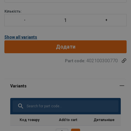
навантаження від 3 т до 40 т.
Кількість:
Show all variants
Додати
402100300770
Part code:
Код товару
Add to cart
Детальніше