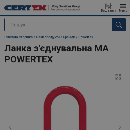
Ваш запит
Меню
Пошук
added to your quote
Головна сторінка
/
Наші продукти
/
Бренди
/
Powertex
Ланка з'єднувальна MA
POWERTEX