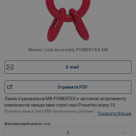
Master Link Assembly POWERTEX MA
E-mail
Отримати PDF
Ланка з'єднувальна MA POWERTEX є частиною асортименту
компонентів ланцюгових строп серії Powertex класу 10.
Головна ланка типу MA призначена для використання як
Показати більше
верхня ланка для 3-х і 4-х опорних ланцюгових строп.
Вантажопідйомність
тон
Доступний для ланцюгів від 6 мм до 22 мм і робочого
3