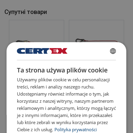
Cупутні товари
POLISH
Ta strona używa plików cookie
ENGLISH TRANSLATION
POWERTEX Амортизатор
POWERTEX Амортизатор
Używamy plików cookie w celu personalizacji
P0624-1,5
P0625-2,0
treści, reklam i analizy naszego ruchu.
Udostępniamy również informacje o tym, jak
Подивитись товар
Подивитись товар
korzystasz z naszej witryny, naszym partnerom
Маркування:
reklamowym i analitycznym, którzy mogą łączyć
Температурний режим:
je z innymi informacjami, które im przekazałeś
lub które zebrali w wyniku korzystania przez
Покриття:
Ciebie z ich usług.
Polityka prywatności