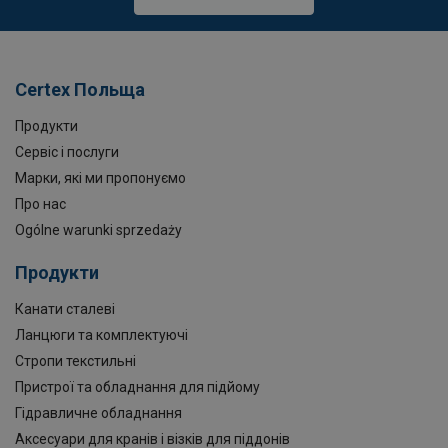
Certex Польща
Продукти
Сервіс і послуги
Марки, які ми пропонуємо
Про нас
Ogólne warunki sprzedaży
Продукти
Канати сталеві
Ланцюги та комплектуючі
Стропи текстильні
Пристрої та обладнання для підйому
Гідравличне обладнання
Аксесуари для кранів і візків для піддонів