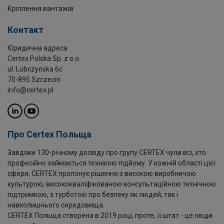
Кріплення вантажів
Контакт
Юридична адреса
Certex Polska Sp. z o.o.
ul. Lubczyńska 6c
70-895 Szczecin
info@certex.pl
Про Certex Польща
Завдяки 130-річному досвіду про групу CERTEX чули всі, хто
професійно займається технікою підйому. У кожній області цієї
сфери, CERTEX пропонує рішення з високою виробничою
культурою, висококваліфікованою консультаційною технічною
підтримкою, з турботою про безпеку як людей, так і
навколишнього середовища.
CERTEX Польща створена в 2019 році, проте, її штат - це люди