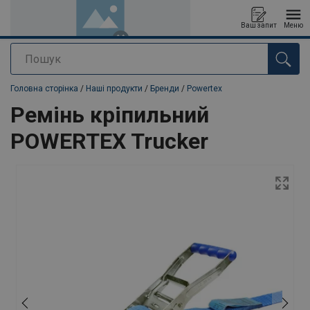
Ваш запит
Меню
Пошук
added to your quote
Головна сторінка
/
Наші продукти
/
Бренди
/
Powertex
Ремінь кріпильний
POWERTEX Trucker