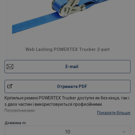
Web Lashing POWERTEX Trucker 2-part
E-mail
Отримати PDF
Кріпильні ремені POWERTEX Trucker доступні як без кінця, так і
з двох частин і використовуються професійними
Перевізниками.
Показати більше
Надпотужні ремені виготовлені з високоміцної поліефірної
пряжі і сталевих храповиків і гачків
Довжина
m
Підходить для професійних перевізників, /p>
10