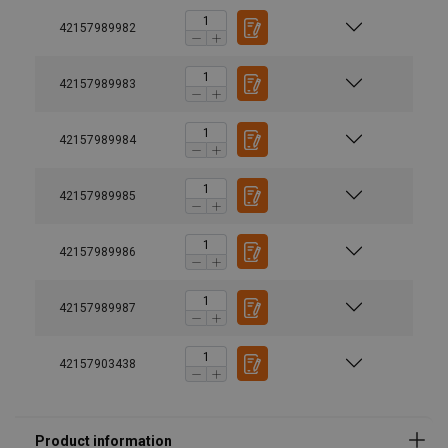
42157989982
42157989983
42157989984
Safety factor:
42157989985
42157989986
42157989987
42157903438