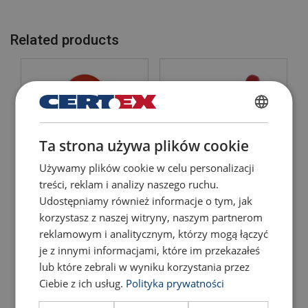
Related products
POLISH
Ta strona używa plików cookie
ENGLISH TRANSLATION
Używamy plików cookie w celu personalizacji
treści, reklam i analizy naszego ruchu.
Lifting Point Powertex
Lifting Point Powertex
Udostępniamy również informacje o tym, jak
LPB
LPD
korzystasz z naszej witryny, naszym partnerom
View Product
View Product
reklamowym i analitycznym, którzy mogą łączyć
je z innymi informacjami, które im przekazałeś
lub które zebrali w wyniku korzystania przez
Ciebie z ich usług.
Polityka prywatności