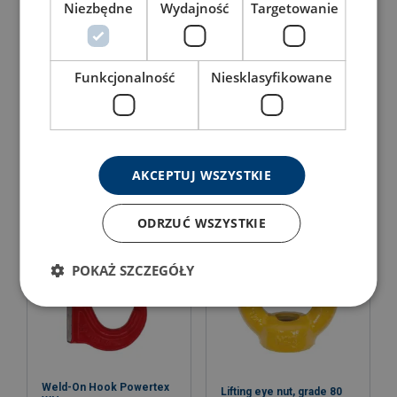
Niezbędne
Wydajność
Targetowanie
Funkcjonalność
Niesklasyfikowane
Lifting Point Powertex
Lifting Point Weldable
LPS
Powertex LPW
View Product
View Product
AKCEPTUJ WSZYSTKIE
ODRZUĆ WSZYSTKIE
POKAŻ SZCZEGÓŁY
Weld-On Hook Powertex
Lifting eye nut, grade 80