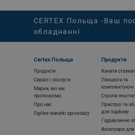
CERTEX Польща -Ваш по
обладнанні
Certex Польща
Продукти
Продукти
Канати сталеві
Сервіс і послуги
Ланцюги та
комплектуючі
Марки, які ми
пропонуємо
Стропи текстил
Про нас
Пристрої та о
для підйому
Ogólne warunki sprzedaży
Гідравличне о
Аксесуари для 