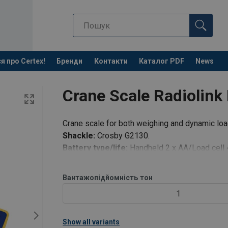
я про Certex!
Бренди
Контакти
Каталог PDF
News
Crane Scale Radiolink
Crane scale for both weighing and dynamic loa
Shackle:
Crosby G2130.
Battery type/life:
Handheld 2 x AA/Load cell 4
hours continuous.
Accuracy:
±0,1%FC of applied load.
Вантажопідйомність
тон
Frequency:
2.4 GHz.
1
System range:
700 m.
Data rate:
3 Hz up
Show all variants