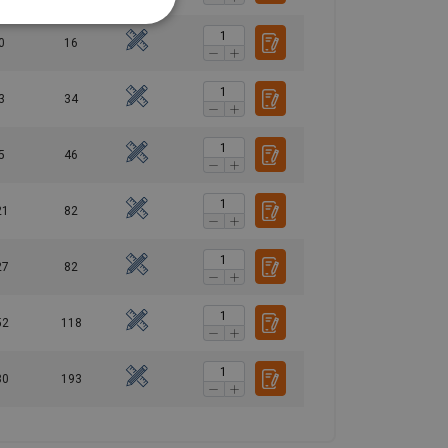
0
16
3
34
5
46
21
82
27
82
52
118
80
193