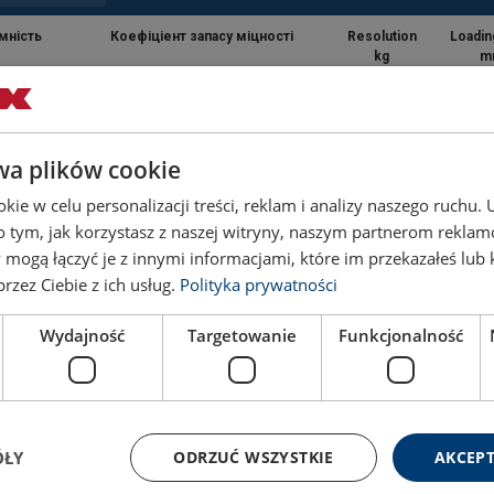
мність
Коефіціент запасу міцності
Resolution
Loadin
kg
m
12:1
0,5
1
wa plików cookie
7:1
1
1
ie w celu personalizacji treści, reklam i analizy naszego ruchu
o tym, jak korzystasz z naszej witryny, naszym partnerom rekla
7:1
1
2
 mogą łączyć je z innymi informacjami, które im przekazałeś lub 
rzez Ciebie z ich usług.
Polityka prywatności
7:1
2
3
Wydajność
Targetowanie
Funkcjonalność
5:1
5
5
5:1
5
5
ÓŁY
ODRZUĆ WSZYSTKIE
AKCEPT
5:1
10
5