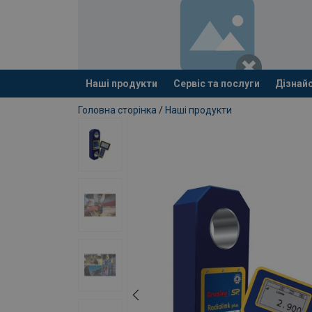
Наші продукти
Сервіс та послуги
Дізнайс
added to your quote
Головна сторінка
/
Наші продукти