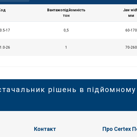
Код
Вантажопідйомність
Jaw wid
тон
мм
ÓŁY
ODRZUĆ WSZYSTKIE
AKCEPT
0.5-17
0,5
60-170
1.0-26
1
70-260
стачальник рішень в підйомному
Контакт
Про Certex 