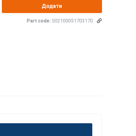
Додати
Part code:
502100051703170
POLISH
ENGLISH TRANSLATION
. Udostępniamy
mowym i
które zebrali w
Niesklasyfikowane