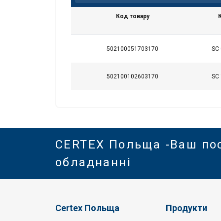
Код товару
POKAŻ SZCZEG
502100051703170
SC 
502100102603170
SC 
CERTEX Польща -Ваш по
обладнанні
Certex Польща
Продукти