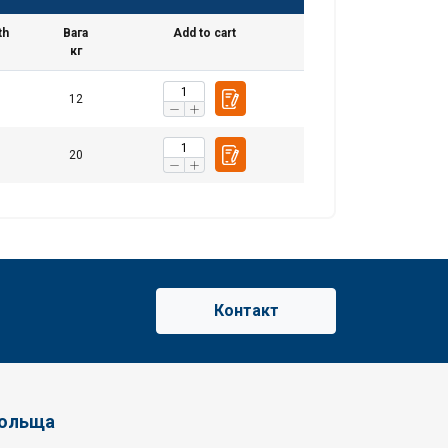
th
Вага
Add to cart
кг
UJ WSZYSTKIE
12
20
Контакт
Польща