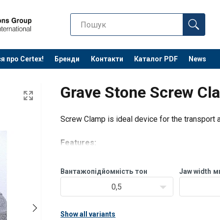
я про Certex!
Бренди
Контакти
Каталог PDF
News
Grave Stone Screw Cl
Screw Clamp is ideal device for the transport 
Features:
With rubber coating
Transport and laying of gravestones
Вантажопідйомність
тон
Jaw width
м
Galvanized construction
0,5
Show all variants