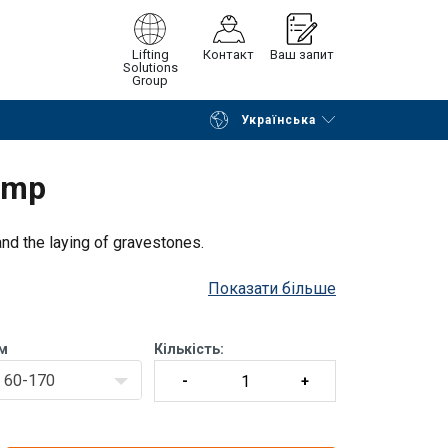
Lifting
Контакт
Ваш запит
Solutions
Group
Українська
Continue
Request quotation
amp
and the laying of gravestones.
Показати більше
м
Кількість:
60-170