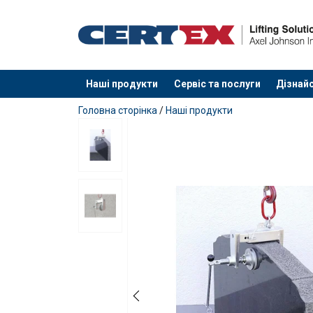
Наші продукти
Сервіс та послуги
Дізнайс
added to your quote
Головна сторінка
/
Наші продукти