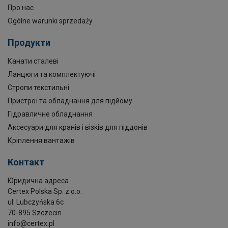
Про нас
Ogólne warunki sprzedaży
Продукти
Канати сталеві
Ланцюги та комплектуючі
Стропи текстильні
Пристрої та обладнання для підйому
Гідравличне обладнання
Аксесуари для кранів і візків для піддонів
Кріплення вантажів
Контакт
Юридична адреса
Certex Polska Sp. z o.o.
ul. Lubczyńska 6c
70-895 Szczecin
info@certex.pl