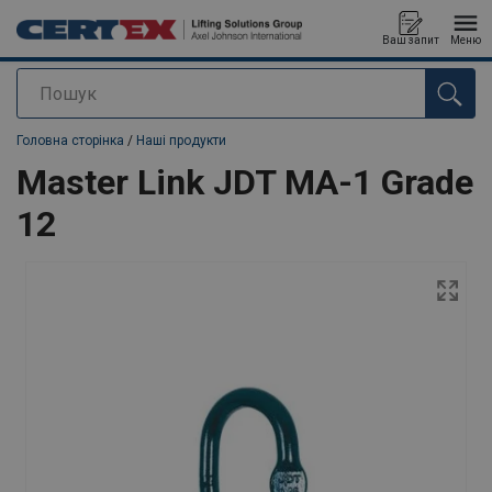
Ваш запит
Меню
Пошук
added to your quote
Головна сторінка
/
Наші продукти
Master Link JDT MA-1 Grade
12