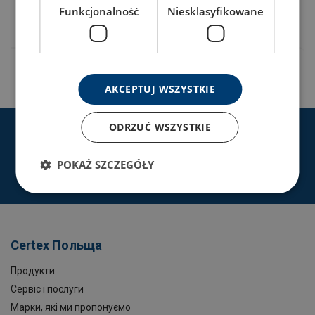
403101250120
Funkcjonalność
Niesklasyfikowane
AKCEPTUJ WSZYSTKIE
ODRZUĆ WSZYSTKIE
CERTEX Польща -Ваш постачальник
рішень в підйомному обладнанні
POKAŻ SZCZEGÓŁY
Контакт
Certex Польща
Продукти
Сервіс і послуги
Марки, які ми пропонуємо