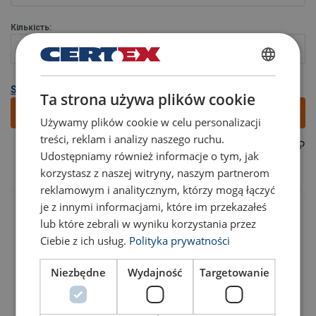
Кількість:
POLISH
Show all variants
Ta strona używa plików cookie
ENGLISH TRANSLATION
Додати
Używamy plików cookie w celu personalizacji
treści, reklam i analizy naszego ruchu.
403101250120
Part code:
Udostępniamy również informacje o tym, jak
korzystasz z naszej witryny, naszym partnerom
Маркування:
reklamowym i analitycznym, którzy mogą łączyć
Стандарт:
je z innymi informacjami, które im przekazałeś
Коефіціент запасу міцності:
lub które zebrali w wyniku korzystania przez
Клас:
Ciebie z ich usług.
Polityka prywatności
Niezbędne
Wydajność
Targetowanie
Код товару
Add to cart
Детальніше