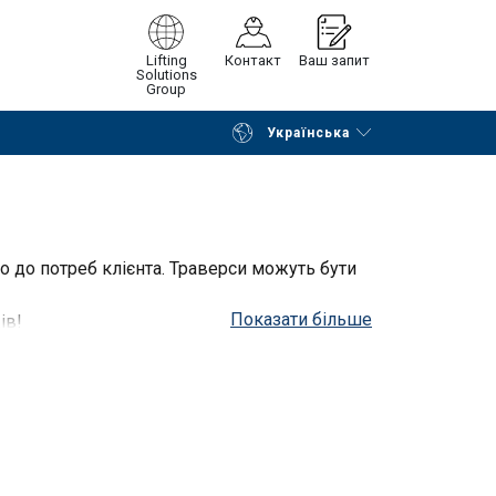
Lifting
Контакт
Ваш запит
Solutions
Group
Українська
Continue
Request quotation
но до потреб клієнта. Траверси можуть бути
Показати більше
ів!