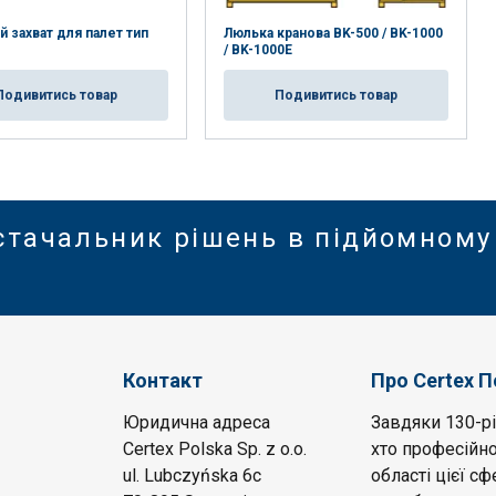
й захват для палет тип
Люлька кранова BK-500 / BK-1000
/ BK-1000E
Подивитись товар
Подивитись товар
стачальник рішень в підйомному
Контакт
Про Certex 
Юридична адреса
Завдяки 130-рі
Certex Polska Sp. z o.o.
хто професійно
ul. Lubczyńska 6c
області цієї с