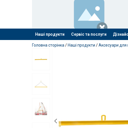
Наші продукти
Сервіс та послуги
Дізнайс
added to your quote
Головна сторінка
/
Наші продукти
/
Аксесуари для 