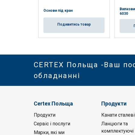
Вилкови
Основи під кран
6030
Подивитись товар
CERTEX Польща -Ваш по
обладнанні
Certex Польща
Продукти
Продукти
Канати сталеві
Сервіс і послуги
Ланцюги та
комплектуючі
Марки, які ми