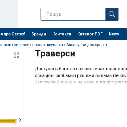
я про Certex!
Бренди
Контакти
Каталог PDF
News
кранів і вилкових навантажувачів
/
Аксесуари для кранів
Траверси
Доступні в багатьох різних типах відповід
оснащені скобами і різними видами гачків.
Запитайте більше в нашому відділі продаж