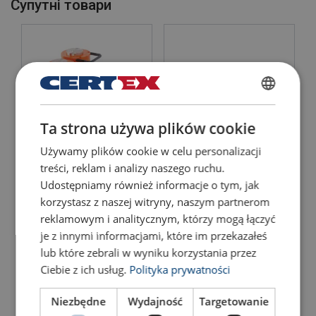
Матеріал:
Cупутні товари
POLISH
Ta strona używa plików cookie
ENGLISH TRANSLATION
Używamy plików cookie w celu personalizacji
Плоский циліндр HFC S
Циліндр HJ H
treści, reklam i analizy naszego ruchu.
Udostępniamy również informacje o tym, jak
Подивитись товар
Подивитись товар
korzystasz z naszej witryny, naszym partnerom
reklamowym i analitycznym, którzy mogą łączyć
je z innymi informacjami, które im przekazałeś
lub które zebrali w wyniku korzystania przez
Ciebie z ich usług.
Polityka prywatności
Niezbędne
Wydajność
Targetowanie