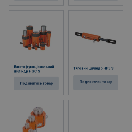
Багатофункціональний
Тяговий циліндр HPJ S
циліндр HGC S
Подивитись товар
Подивитись товар