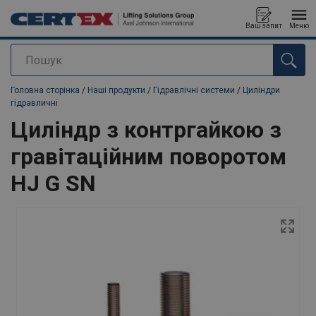
Ваш запит
Меню
Пошук
added to your quote
Головна сторінка
/
Наші продукти
/
Гідравлічні системи
/
Циліндри
гідравличні
Циліндр з контргайкою з
гравітаційним поворотом
HJ G SN