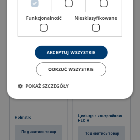
Циліндр з порожнистим
поршнем HHJ S
Funkcjonalność
Niesklasyfikowane
Алюмінієвий циліндр
HAC S
Подивитись товар
Подивитись товар
AKCEPTUJ WSZYSTKIE
ODRZUĆ WSZYSTKIE
POKAŻ SZCZEGÓŁY
Циліндр з контргайкою
Holmatro
HLC H
Подивитись товар
Подивитись товар