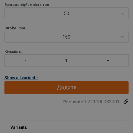
- Можливість використання на всіх позиціях
Вантажопідйомність
тон
- Безпечний завдяки механічному блокуванню навантаження
50
- Підходить для тривалих навантажень
- Плоске сідло. Він запоб
Stroke
mm
150
Кількість:
Show all variants
Додати
5211100082001
Part code: