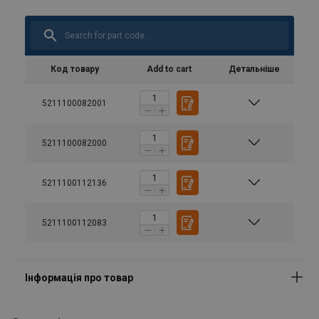
Код товару
Add to cart
Детальніше
5211100082001
5211100082000
5211100112136
5211100112083