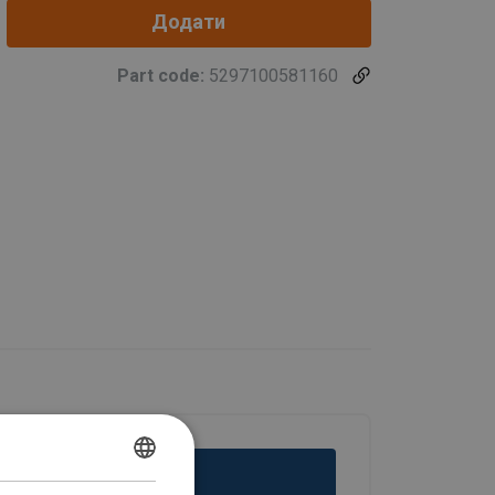
Додати
Part code:
5297100581160
POLISH