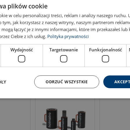
wa plików cookie
Модель
stroke length
ie w celu personalizacji treści, reklam i analizy naszego ruchu
mm
o tym, jak korzystasz z naszej witryny, naszym partnerom rekla
 mogą łączyć je z innymi informacjami, które im przekazałeś lub 
HPJ11 / 30 S 15
30
rzez Ciebie z ich usług.
Polityka prywatności
HPJ 60 S 15
30
Wydajność
Targetowanie
Funkcjonalność
ÓŁY
ODRZUĆ WSZYSTKIE
AKCEPT