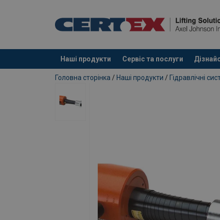
Наші продукти
Сервіс та послуги
Дізнайс
added to your quote
Головна сторінка
/
Наші продукти
/
Гідравлічні сис