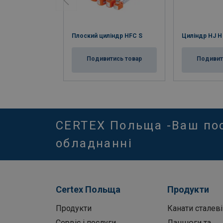
Плоский циліндр HFC S
Циліндр HJ H
Подивитись товар
Подивит
CERTEX Польща -Ваш по
обладнанні
Certex Польща
Продукти
Продукти
Канати сталеві
Сервіс і послуги
Ланцюги та