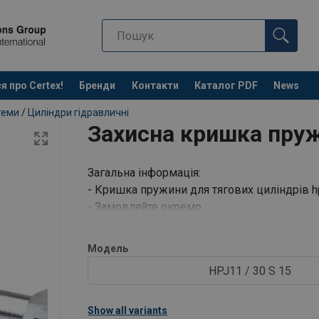
я про Certex!
Бренди
Контакти
Каталог PDF
News
теми
/
Циліндри гідравличні
Захисна кришка пру
Загальна інформація:
- Кришка пружини для тягових циліндрів hp
- Замовляйте окремо
- Доступно для HPJ 11/30 S, HPJ 60 S і HPJ
Модель
HPJ11 / 30 S 15
Show all variants