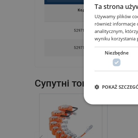
Ta strona uży
Код товару
Używamy plików cook
również informacje 
analitycznym, którzy
5297100581160
wyniku korzystania p
5297100581161
Niezbędne
Cупутні товари
POKAŻ SZCZEG