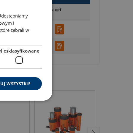
ENGLISH TRANSLATION
Add to cart
. Udostępniamy
mowym i
które zebrali w
Niesklasyfikowane
UJ WSZYSTKIE