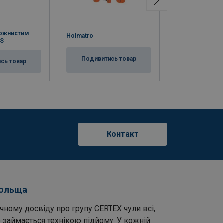
рожнистим
Циліндр з кон
Holmatro
 S
H
Подивитись товар
сь товар
Подивитис
Контакт
Польща
чному досвіду про групу CERTEX чули всі,
 займається технікою підйому. У кожній