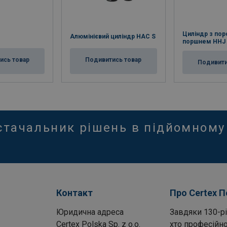
Циліндр з по
Алюмінієвий циліндр HAC S
поршнем HHJ
ись товар
Подивитись товар
Подивити
стачальник рішень в підйомному
Контакт
Про Certex 
Юридична адреса
Завдяки 130-рі
Certex Polska Sp. z o.o.
хто професійно