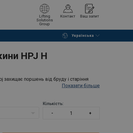
Lifting
Контакт
Ваш запит
Solutions
Group
Українська
Continue
Request quotation
жини HPJ H
j захищає поршень від бруду і старіння
Показати більше
 100 H
Кількість: