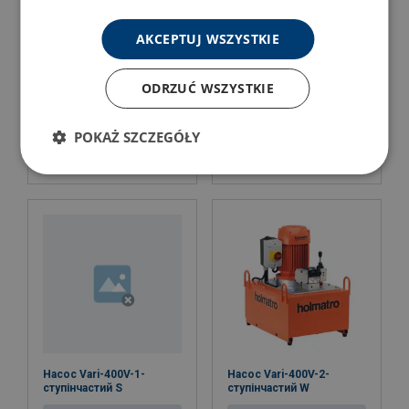
AKCEPTUJ WSZYSTKIE
ODRZUĆ WSZYSTKIE
Насос Vari - 230V-1-
Насос Vari-230V-2-
ступінчастий s SD
ступінчастий W
POKAŻ SZCZEGÓŁY
Подивитись товар
Подивитись товар
Насос Vari-400V-1-
Насос Vari-400V-2-
ступінчастий S
ступінчастий W