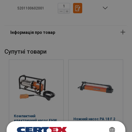
5201100602001
Cупутні товари
Особливості:
Компактний
Ножний насос PA 18 F 2
електричний насос EHW
1650 RC