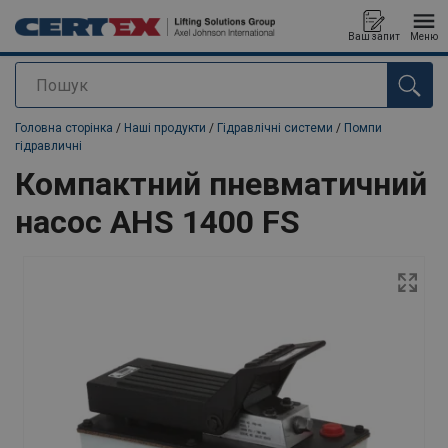
Ваш запит
Меню
Пошук
added to your quote
Головна сторінка
/
Наші продукти
/
Гідравлічні системи
/
Помпи
гідравличні
Компактний пневматичний
насос AHS 1400 FS