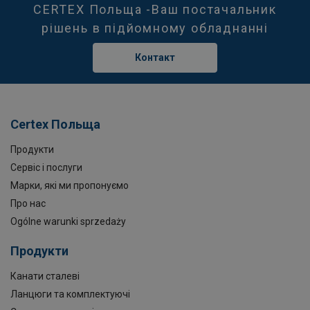
CERTEX Польща -Ваш постачальник
рішень в підйомному обладнанні
Контакт
Certex Польща
Продукти
Сервіс і послуги
Марки, які ми пропонуємо
Про нас
Ogólne warunki sprzedaży
Продукти
Канати сталеві
Ланцюги та комплектуючі