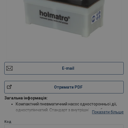
E-mail
Отримати PDF
Загальна інформація:
Компактний пневматичний насос односторонньої дії,
одноступінчатий. Стандарт з внутрішнім різьбленням
Показати більше
3/8 " NPT і пневматичним фітингом. Без роз'єму, шлангів
Код
і манометра.