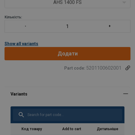
Можливість використання в будь-якому місці завдяки
AHS 1400 FS
компактному дизайну
Мала вага
Кількість:
Безпек/li>
Show all variants
Додати
5201100602001
Part code:
Код товару
Add to cart
Детальніше