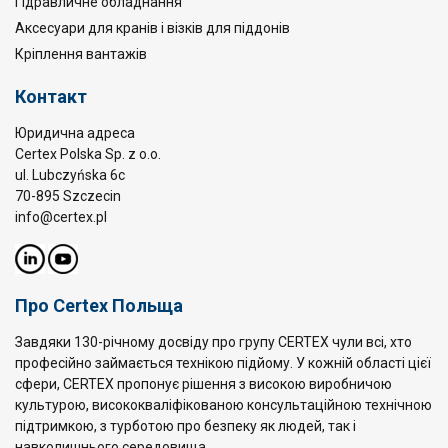
Гідравличне обладнання
Аксесуари для кранів і візків для піддонів
Кріплення вантажів
Контакт
Юридична адреса
Certex Polska Sp. z o.o.
ul. Lubczyńska 6c
70-895 Szczecin
info@certex.pl
Про Certex Польща
Завдяки 130-річному досвіду про групу CERTEX чули всі, хто
професійно займається технікою підйому. У кожній області цієї
сфери, CERTEX пропонує рішення з високою виробничою
культурою, висококваліфікованою консультаційною технічною
підтримкою, з турботою про безпеку як людей, так і
навколишнього середовища.