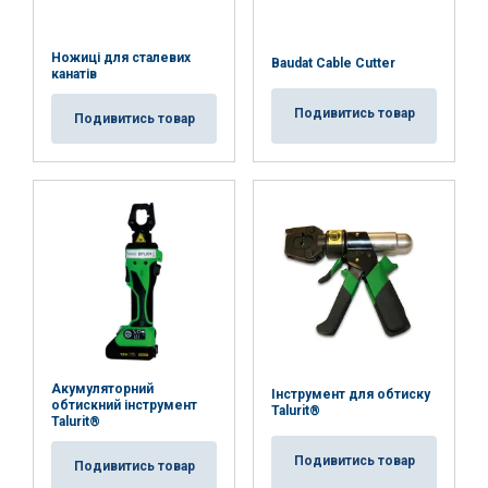
Ciebie z ich usług.
Polityka prywatności
Niezbędne
Wydajność
Targetowanie
Ножиці для сталевих
Baudat Cable Cutter
канатів
Подивитись товар
Подивитись товар
Funkcjonalność
Niesklasyfikowane
AKCEPTUJ WSZYSTKIE
ODRZUĆ WSZYSTKIE
POKAŻ SZCZEGÓŁY
Акумуляторний
Інструмент для обтиску
обтискний інструмент
Talurit®
Talurit®
Подивитись товар
Подивитись товар