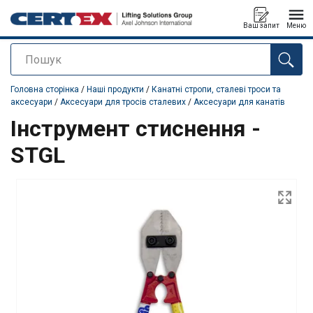
Ваш запит
Меню
Пошук
added to your quote
Головна сторінка
/
Наші продукти
/
Канатні стропи, сталеві троси та
аксесуари
/
Аксесуари для тросів сталевих
/
Аксесуари для канатів
Інструмент стиснення -
STGL