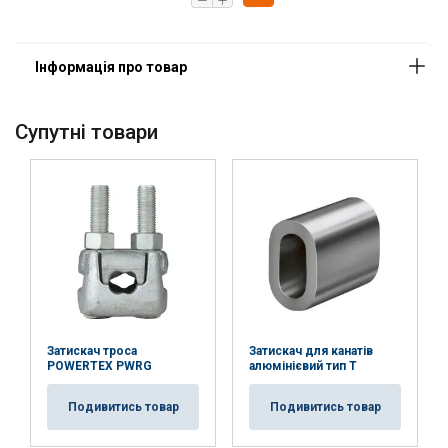
Ciebie z ich usług.
Polityka prywatności
Niezbędne
Wydajność
Targetowanie
Funkcjonalność
Niesklasyfikowane
Cупутні товари
AKCEPTUJ WSZYSTKIE
ODRZUĆ WSZYSTKIE
POKAŻ SZCZEGÓŁY
Затискач троса
Затискач для канатів
POWERTEX PWRG
алюмінієвий тип T
Подивитись товар
Подивитись товар