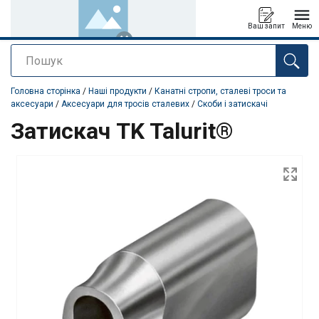
Ваш запит
Меню
Пошук
added to your quote
Головна сторінка
/
Наші продукти
/
Канатні стропи, сталеві троси та
аксесуари
/
Аксесуари для тросів сталевих
/
Скоби і затискачі
Затискач TK Talurit®