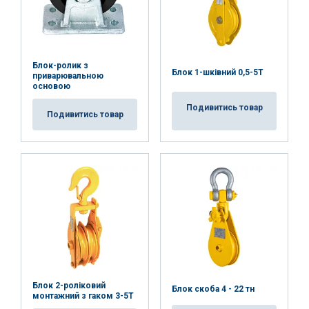
Niezbędne
Wydajność
Targetowanie
Funkcjonalność
Niesklasyfikowane
Блок-ролик з
Блок 1-шківний 0,5-5T
приварювальною
основою
Подивитись товар
Подивитись товар
AKCEPTUJ WSZYSTKIE
ODRZUĆ WSZYSTKIE
POKAŻ SZCZEGÓŁY
Блок 2-роліковий
Блок скоба 4 - 22 тн
монтажний з гаком 3-5T