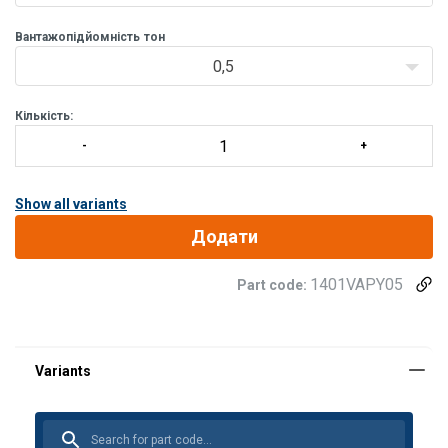
Вантажопідйомність
тон
0,5
Кількість:
Show all variants
Додати
1401VAPY05
Part code: