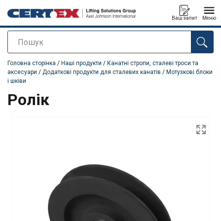
Ваш запит
Меню
Пошук
added to your quote
Головна сторінка
/
Наші продукти
/
Канатні стропи, сталеві троси та
аксесуари
/
Додаткові продукти для сталевих канатів
/
Мотузкові блоки
і шківи
Ролік