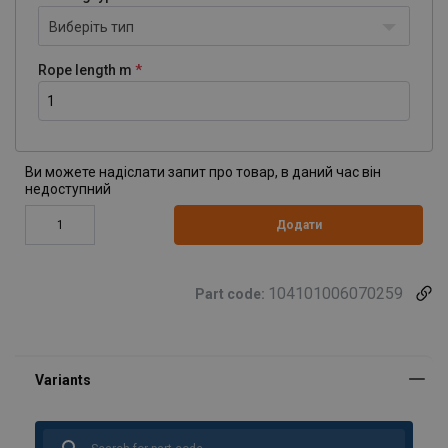
Виберіть тип
Rope length m
Ви можете надіслати запит про товар, в даний час він
недоступний
Додати
104101006070259
Part code: