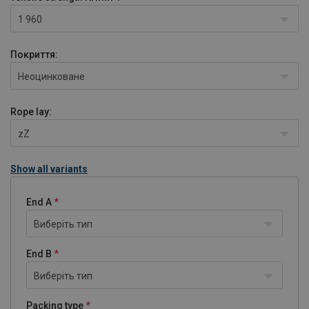
1 960
Покриття:
Неоцинковане
Rope lay:
zZ
Show all variants
End A
Виберіть тип
End B
Виберіть тип
Packing type