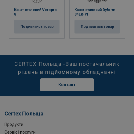
Канат сталевий Veropro
Канат сталевий Dyform
8
34LR-PI
Подивитись товар
Подивитись товар
CERTEX Польща -Ваш постачальник
рішень в підйомному обладнанні
Контакт
Certex Польща
Продукти
Сервіс і послуги