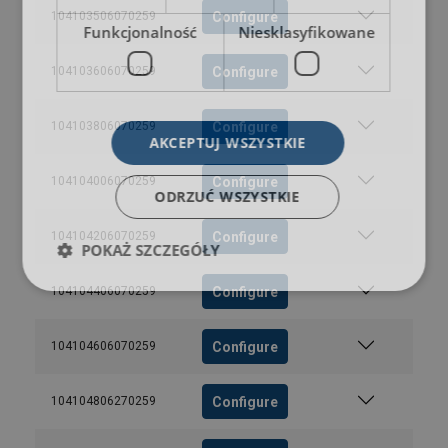
Configure
104103506070259
Funkcjonalność
Niesklasyfikowane
Configure
104103606070259
Configure
104103806070259
AKCEPTUJ WSZYSTKIE
Configure
104104006070259
ODRZUĆ WSZYSTKIE
Configure
104104206070259
POKAŻ SZCZEGÓŁY
Configure
104104406070259
Configure
104104606070259
Configure
104104806270259