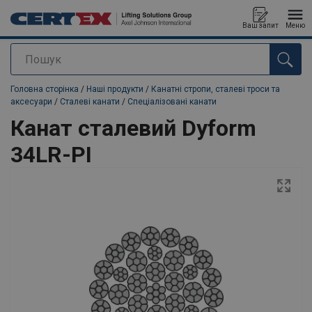
Ваш запит
Меню
Пошук
added to your quote
Головна сторінка
/
Наші продукти
/
Канатні стропи, сталеві троси та
аксесуари
/
Сталеві канати
/
Спеціалізовані канати
Канат сталевий Dyform
34LR-PI