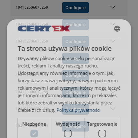
Configure
104102506070259
Configure
104102606070259
POLISH
Configure
104102706070259
Ta strona używa plików cookie
ENGLISH TRANSLATION
Używamy plików cookie w celu personalizacji
Configure
104102806070259
treści, reklam i analizy naszego ruchu.
Udostępniamy również informacje o tym, jak
Configure
104102906070259
korzystasz z naszej witryny, naszym partnerom
reklamowym i analitycznym, którzy mogą łączyć
Configure
104103006070259
je z innymi informacjami, które im przekazałeś
lub które zebrali w wyniku korzystania przez
Ciebie z ich usług.
Polityka prywatności
Configure
104103206270259
Niezbędne
Wydajność
Targetowanie
Configure
104103406070259