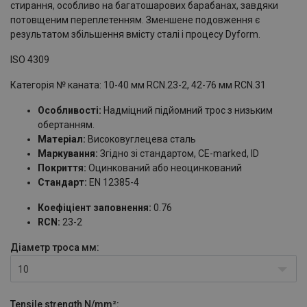
стирання, особливо на багатошарових барабанах, завдяки
потовщеним переплетенням. Зменшене подовження є
результатом збільшення вмісту сталі і процесу Dyform.
ISO 4309
Категорія № каната: 10-40 мм RCN.23-2, 42-76 мм RCN.31
Особливості:
Надміцний підйомний трос з низьким
обертанням.
Матеріал:
Високовуглецева сталь
Маркування:
Згідно зі стандартом, CE-marked, ID
Покриття:
Оцинкований або неоцинкований
Стандарт:
EN 12385-4
Коефіціент заповнення:
0.76
RCN:
23-2
Діаметр троса
мм:
10
Tensile strength
N/mm²: